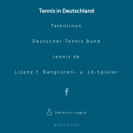
Tennis in Deutschland
(opens in new w
Talentinos
(opens in
Deutscher Tennis Bund
(opens in new wi
tennis.de
(ope
Lizenz f. Ranglisten- u. LK-Spieler
(opens in new window)
Vereins-Login
@BTV 2026