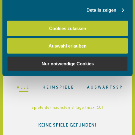
Details zeigen
Wir verwenden Cookies, um Inhalte und Anzeigen zu
personalisieren, Funktionen für soziale Medien anbieten
zu können und die Zugriffe auf unsere Website zu
Cookies zulassen
analysieren. Außerdem geben wir Informationen zu Ihrer
Verwendung unserer Website an unsere Partner für
Auswahl erlauben
soziale Medien, Werbung und Analysen weiter. Unsere
Partner führen diese Informationen möglicherweise mit
weiteren Daten zusammen, die Sie ihnen bereitgestellt
Nur notwendige Cookies
haben oder die sie im Rahmen Ihrer Nutzung der Dienste
gesammelt haben.