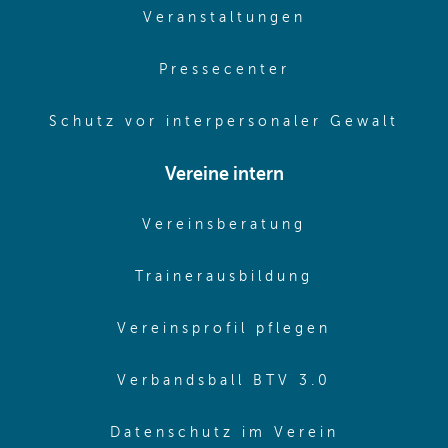
(opens in sam
Veranstaltungen
(opens in same
Pressecenter
(ope
Schutz vor interpersonaler Gewalt
Vereine intern
(opens in sam
Vereinsberatung
(opens in sa
Trainerausbildung
(opens in 
Vereinsprofil pflegen
(opens in 
Verbandsball BTV 3.0
(opens in 
Datenschutz im Verein