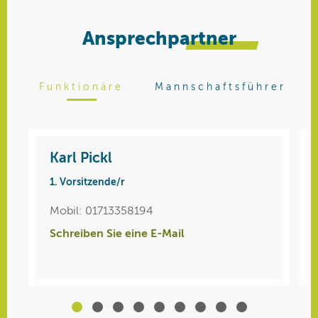
Ansprechpartner
Funktionäre
Mannschaftsführer
Karl Pickl
Maria Leitl
1. Vorsitzende/r
Bambini 12 (4er)
Mobil: 01713358194
Telefon: 08732 766
Schreiben Sie eine E-Mail
Schreiben Sie eine E-Mail