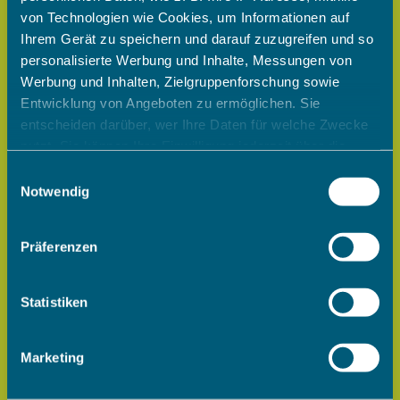
von Technologien wie Cookies, um Informationen auf
Ihrem Gerät zu speichern und darauf zuzugreifen und so
personalisierte Werbung und Inhalte, Messungen von
Werbung und Inhalten, Zielgruppenforschung sowie
Entwicklung von Angeboten zu ermöglichen. Sie
entscheiden darüber, wer Ihre Daten für welche Zwecke
nutzt. Sie können Ihre Einwilligung jederzeit über die
Cookie-Erklärung oder durch Klicken auf das Privacy
Einwilligungsauswahl
Trigger Symbol ändern oder widerrufen
Notwendig
Wenn Sie es erlauben, würden wir auch gerne:
Präferenzen
Informationen über Ihre geografische Lage erfassen,
welche bis auf einige Meter genau sein können
Ihr Gerät durch aktives Scannen nach bestimmten
Statistiken
Merkmalen (Fingerprinting) identifizieren
Erfahren Sie mehr darüber, wie Ihre persönlichen Daten
Marketing
verarbeitet werden, und legen Sie Ihre Präferenzen im
Abschnitt Einzelheiten
fest.