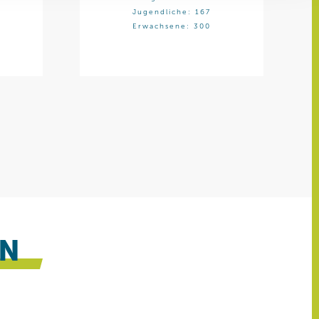
ren Daten
Jugendliche: 167
ienste
Erwachsene: 300