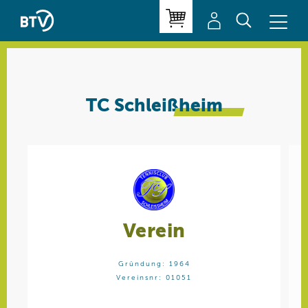
TC Schleiß
heim
Verein
Gründung: 1964
Vereinsnr: 01051