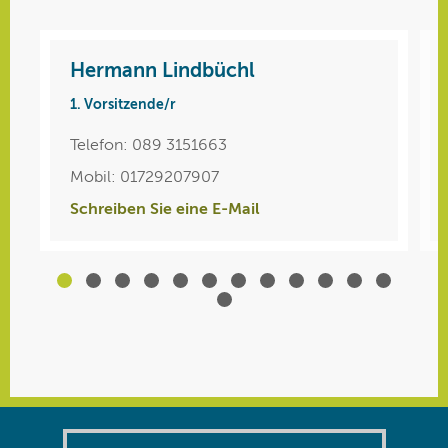
Hermann Lindbüchl
Jonas Feischl
1. Vorsitzende/r
Bambini 12 (4er)
Telefon: 089 3151663
Mobil: 0179 7550465
Mobil: 01729207907
Schreiben Sie eine E-Mail
Schreiben Sie eine E-Mail