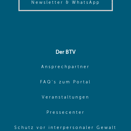
(opens in
Newsletter & WhatsApp
Der BTV
(opens in sa
Ansprechpartner
(opens in sa
FAQ's zum Portal
(opens in sam
Veranstaltungen
(opens in same
Pressecenter
(ope
Schutz vor interpersonaler Gewalt