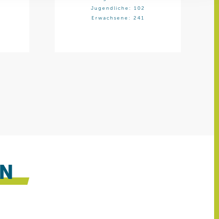
ren Daten
Jugendliche: 102
ienste
Erwachsene: 241