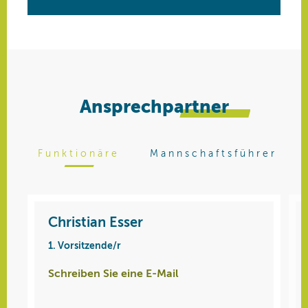
Ansprechpartner
Funktionäre
Mannschaftsführer
Christian Esser
Elisa Rittmeier
1. Vorsitzende/r
Damen
Schreiben Sie eine E-Mail
Telefon: 01608105572
Mobil: 01608105572