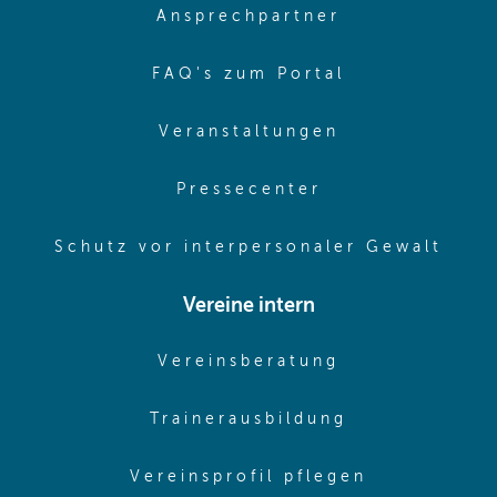
(opens in sa
Ansprechpartner
(opens in sa
FAQ's zum Portal
(opens in sam
Veranstaltungen
(opens in same
Pressecenter
(ope
Schutz vor interpersonaler Gewalt
Vereine intern
(opens in sam
Vereinsberatung
(opens in sa
Trainerausbildung
(opens in 
Vereinsprofil pflegen