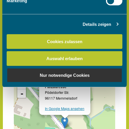
Marketing
verarbeitet werden, und legen Sie Ihre Präferenzen im
Abschnitt Einzelheiten
fest.
Details zeigen
Wir verwenden Cookies, um Inhalte und Anzeigen zu
personalisieren, Funktionen für soziale Medien anbieten
zu können und die Zugriffe auf unsere Website zu
Cookies zulassen
analysieren. Außerdem geben wir Informationen zu Ihrer
Verwendung unserer Website an unsere Partner für
Auswahl erlauben
soziale Medien, Werbung und Analysen weiter. Unsere
Partner führen diese Informationen möglicherweise mit
weiteren Daten zusammen, die Sie ihnen bereitgestellt
Nur notwendige Cookies
haben oder die sie im Rahmen Ihrer Nutzung der Dienste
gesammelt haben.