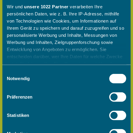
Wir und
unsere 1022 Partner
verarbeiten Ihre
persönlichen Daten, wie z. B. Ihre IP-Adresse, mithilfe
von Technologien wie Cookies, um Informationen auf
Ihrem Gerät zu speichern und darauf zuzugreifen und so
personalisierte Werbung und Inhalte, Messungen von
Werbung und Inhalten, Zielgruppenforschung sowie
Entwicklung von Angeboten zu ermöglichen. Sie
entscheiden darüber, wer Ihre Daten für welche Zwecke
nutzt. Sie können Ihre Einwilligung jederzeit über die
Cookie-Erklärung oder durch Klicken auf das Privacy
Einwilligungsauswahl
Trigger Symbol ändern oder widerrufen
Notwendig
Wenn Sie es erlauben, würden wir auch gerne:
Präferenzen
Informationen über Ihre geografische Lage erfassen,
welche bis auf einige Meter genau sein können
Ihr Gerät durch aktives Scannen nach bestimmten
Statistiken
Merkmalen (Fingerprinting) identifizieren
Erfahren Sie mehr darüber, wie Ihre persönlichen Daten