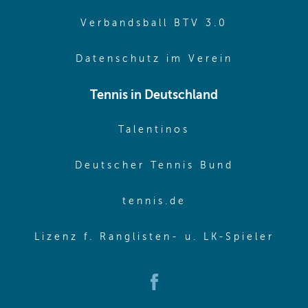
(opens in 
Verbandsball BTV 3.0
(opens in 
Datenschutz im Verein
Tennis in Deutschland
(opens in new w
Talentinos
(opens in
Deutscher Tennis Bund
(opens in new wi
tennis.de
(ope
Lizenz f. Ranglisten- u. LK-Spieler
(opens in new window)