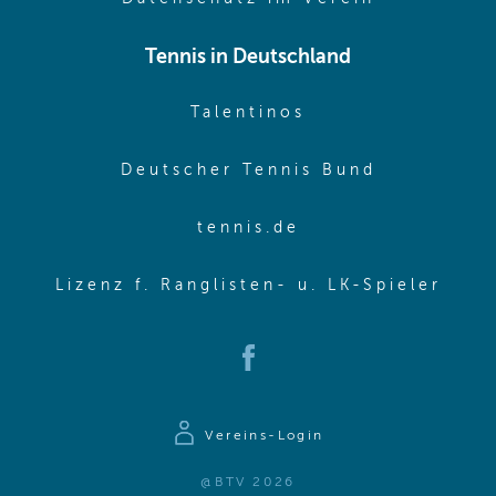
Tennis in Deutschland
(opens in new w
Talentinos
(opens in
Deutscher Tennis Bund
(opens in new wi
tennis.de
(ope
Lizenz f. Ranglisten- u. LK-Spieler
(opens in new window)
Vereins-Login
@BTV 2026