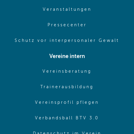
(opens in sam
Veranstaltungen
(opens in same
Pressecenter
(ope
Schutz vor interpersonaler Gewalt
Vereine intern
(opens in sam
Vereinsberatung
(opens in sa
Trainerausbildung
(opens in 
Vereinsprofil pflegen
(opens in 
Verbandsball BTV 3.0
(opens in 
Datenschutz im Verein