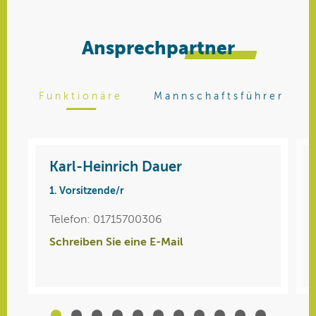
Ansprechpartner
Funktionäre
Mannschaftsführer
Karl-Heinrich Dauer
Mario Sattler
1. Vorsitzende/r
Herren (4er)
Telefon: 01715700306
Mobil: 01623359572
Schreiben Sie eine E-Mail
Schreiben Sie eine E-Mail