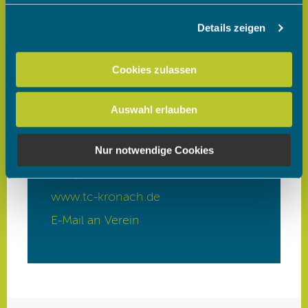
Details zeigen
Wir verwenden Cookies, um Inhalte und Anzeigen zu
personalisieren, Funktionen für soziale Medien anbieten
zu können und die Zugriffe auf unsere Website zu
Cookies zulassen
analysieren. Außerdem geben wir Informationen zu Ihrer
Verwendung unserer Website an unsere Partner für
Auswahl erlauben
soziale Medien, Werbung und Analysen weiter. Unsere
Partner führen diese Informationen möglicherweise mit
weiteren Daten zusammen, die Sie ihnen bereitgestellt
Nur notwendige Cookies
haben oder die sie im Rahmen Ihrer Nutzung der Dienste
gesammelt haben.