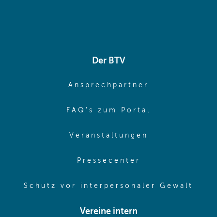
Der BTV
(opens in sa
Ansprechpartner
(opens in sa
FAQ's zum Portal
(opens in sam
Veranstaltungen
(opens in same
Pressecenter
(ope
Schutz vor interpersonaler Gewalt
Vereine intern