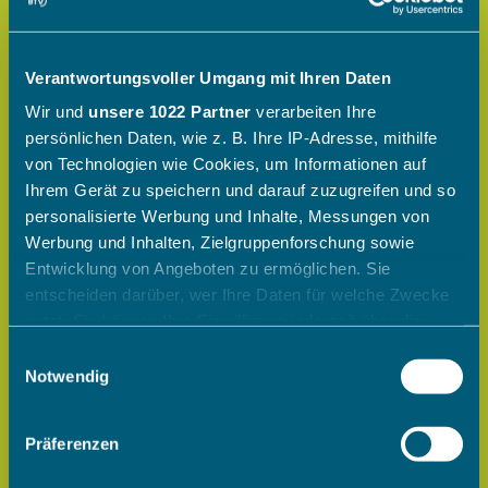
Verantwortungsvoller Umgang mit Ihren Daten
Wir und
unsere 1022 Partner
verarbeiten Ihre
persönlichen Daten, wie z. B. Ihre IP-Adresse, mithilfe
von Technologien wie Cookies, um Informationen auf
Ihrem Gerät zu speichern und darauf zuzugreifen und so
personalisierte Werbung und Inhalte, Messungen von
Werbung und Inhalten, Zielgruppenforschung sowie
Entwicklung von Angeboten zu ermöglichen. Sie
entscheiden darüber, wer Ihre Daten für welche Zwecke
nutzt. Sie können Ihre Einwilligung jederzeit über die
Cookie-Erklärung oder durch Klicken auf das Privacy
Einwilligungsauswahl
Trigger Symbol ändern oder widerrufen
Notwendig
Wenn Sie es erlauben, würden wir auch gerne:
Präferenzen
Informationen über Ihre geografische Lage erfassen,
welche bis auf einige Meter genau sein können