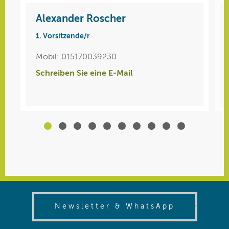
Alexander Roscher
Rudolf Gajek
1. Vorsitzende/r
Herren
Mobil: 015170039230
Telefon: 08131 73 1407
Schreiben Sie eine E-Mail
Mobil: 01795111798
Schreiben Sie eine E-Mail
(opens in
Newsletter & WhatsApp