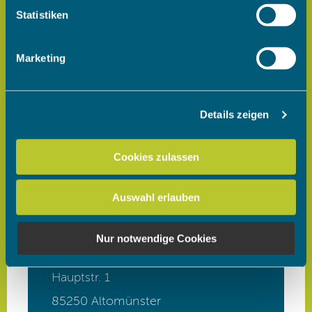
Ihr Gerät durch aktives Scannen nach bestimmten
Statistiken
Merkmalen (Fingerprinting) identifizieren
Erfahren Sie mehr darüber, wie Ihre persönlichen Daten
Marketing
verarbeitet werden, und legen Sie Ihre Präferenzen im
Abschnitt Einzelheiten
fest.
Details zeigen
Wir verwenden Cookies, um Inhalte und Anzeigen zu
personalisieren, Funktionen für soziale Medien anbieten
zu können und die Zugriffe auf unsere Website zu
Cookies zulassen
analysieren. Außerdem geben wir Informationen zu Ihrer
Verwendung unserer Website an unsere Partner für
Auswahl erlauben
soziale Medien, Werbung und Analysen weiter. Unsere
Partner führen diese Informationen möglicherweise mit
weiteren Daten zusammen, die Sie ihnen bereitgestellt
Nur notwendige Cookies
haben oder die sie im Rahmen Ihrer Nutzung der Dienste
gesammelt haben.