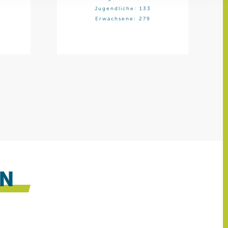
ren Daten
Jugendliche: 133
ienste
Erwachsene: 279