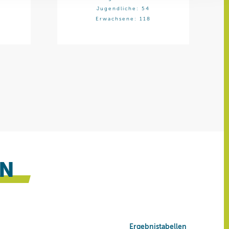
ren Daten
Jugendliche: 54
ienste
Erwachsene: 118