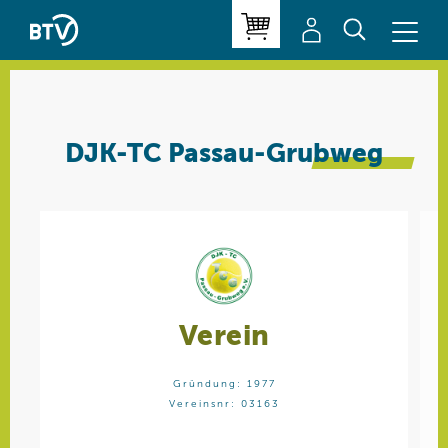
DJK-TC Passau-
Grubweg
Verein
Gründung: 1977
Vereinsnr: 03163