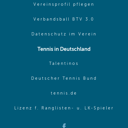
(opens in 
Vereinsprofil pflegen
(opens in 
Verbandsball BTV 3.0
(opens in 
Datenschutz im Verein
Tennis in Deutschland
(opens in new w
Talentinos
(opens in
Deutscher Tennis Bund
(opens in new wi
tennis.de
(ope
Lizenz f. Ranglisten- u. LK-Spieler
(opens in new window)