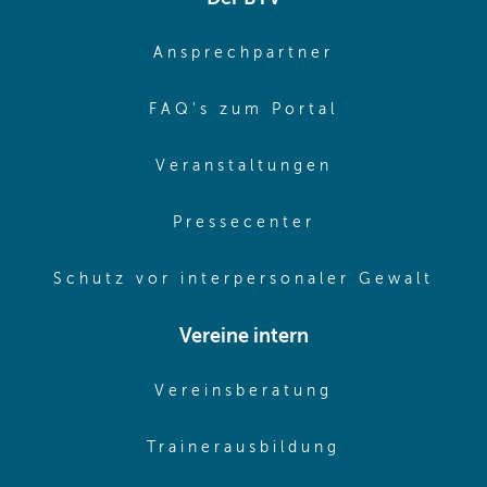
(opens in sa
Ansprechpartner
(opens in sa
FAQ's zum Portal
(opens in sam
Veranstaltungen
(opens in same
Pressecenter
(ope
Schutz vor interpersonaler Gewalt
Vereine intern
(opens in sam
Vereinsberatung
(opens in sa
Trainerausbildung