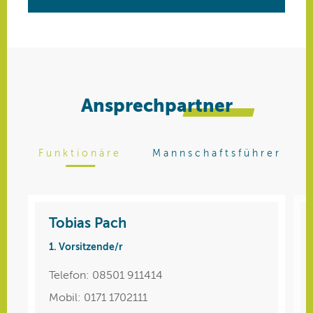
Ansprechpartner
Funktionäre
Mannschaftsführer
Tobias Pach
Andreas Breitenfellner
1. Vorsitzende/r
Bambina 12 (4er)
Telefon: 08501 911414
Mobil: +49 176 213 19 215
Mobil: 0171 1702111
Schreiben Sie eine E-Mail