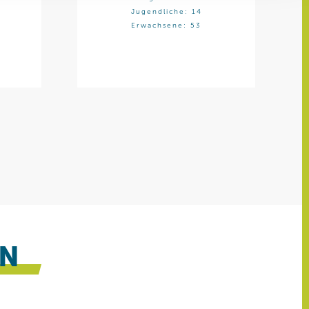
ren Daten
Jugendliche: 14
ienste
Erwachsene: 53