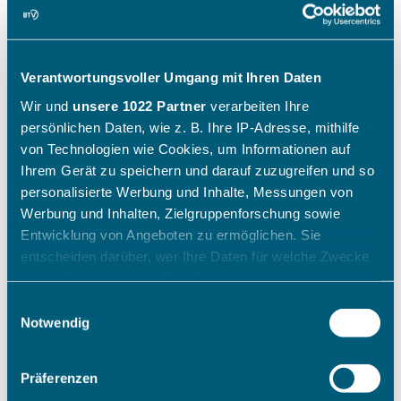
Webinar: Multiracket-Club –
Padel, Pickleball oder doch
Verantwortungsvoller Umgang mit Ihren Daten
nur Tennis?
Wir und
unsere 1022 Partner
verarbeiten Ihre
persönlichen Daten, wie z. B. Ihre IP-Adresse, mithilfe
von Technologien wie Cookies, um Informationen auf
Ihrem Gerät zu speichern und darauf zuzugreifen und so
personalisierte Werbung und Inhalte, Messungen von
Werbung und Inhalten, Zielgruppenforschung sowie
Entwicklung von Angeboten zu ermöglichen. Sie
entscheiden darüber, wer Ihre Daten für welche Zwecke
nutzt. Sie können Ihre Einwilligung jederzeit über die
Cookie-Erklärung oder durch Klicken auf das Privacy
Einwilligungsauswahl
Trigger Symbol ändern oder widerrufen
Notwendig
Padel und Pickleball gehören zu den am
Wenn Sie es erlauben, würden wir auch gerne:
Präferenzen
schnellsten wachsenden Sportarten weltweit
Informationen über Ihre geografische Lage erfassen,