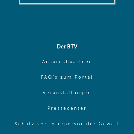
Der BTV
(opens in sa
Ansprechpartner
(opens in sa
FAQ's zum Portal
(opens in sam
Veranstaltungen
(opens in same
Pressecenter
(ope
Schutz vor interpersonaler Gewalt