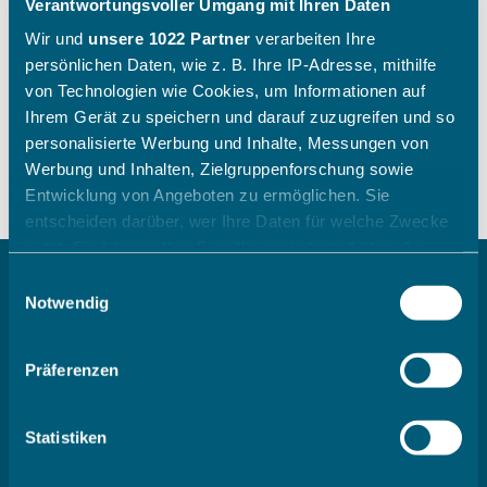
Verantwortungsvoller Umgang mit Ihren Daten
1989;1990: Aktiv International gespielt
Wir und
unsere 1022 Partner
verarbeiten Ihre
1990: 1.Bundesliga Tschechien
persönlichen Daten, wie z. B. Ihre IP-Adresse, mithilfe
Seit 1991: Trainer beim TC Friedberg
von Technologien wie Cookies, um Informationen auf
Ihrem Gerät zu speichern und darauf zuzugreifen und so
personalisierte Werbung und Inhalte, Messungen von
Werbung und Inhalten, Zielgruppenforschung sowie
Entwicklung von Angeboten zu ermöglichen. Sie
entscheiden darüber, wer Ihre Daten für welche Zwecke
nutzt. Sie können Ihre Einwilligung jederzeit über die
Cookie-Erklärung oder durch Klicken auf das Privacy
Einwilligungsauswahl
(opens in
Newsletter & WhatsApp
Trigger Symbol ändern oder widerrufen
Notwendig
Wenn Sie es erlauben, würden wir auch gerne:
Präferenzen
Informationen über Ihre geografische Lage erfassen,
welche bis auf einige Meter genau sein können
Ihr Gerät durch aktives Scannen nach bestimmten
Statistiken
Merkmalen (Fingerprinting) identifizieren
Der BTV