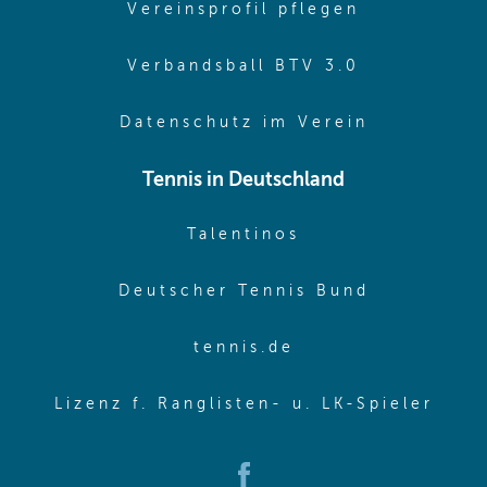
(opens in 
Vereinsprofil pflegen
(opens in 
Verbandsball BTV 3.0
(opens in 
Datenschutz im Verein
Tennis in Deutschland
(opens in new w
Talentinos
(opens in
Deutscher Tennis Bund
(opens in new wi
tennis.de
(ope
Lizenz f. Ranglisten- u. LK-Spieler
(opens in new window)