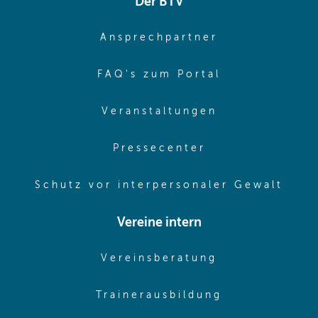
Der BTV
(opens in sa
Ansprechpartner
(opens in sa
FAQ's zum Portal
(opens in sam
Veranstaltungen
(opens in same
Pressecenter
(ope
Schutz vor interpersonaler Gewalt
Vereine intern
(opens in sam
Vereinsberatung
(opens in sa
Trainerausbildung