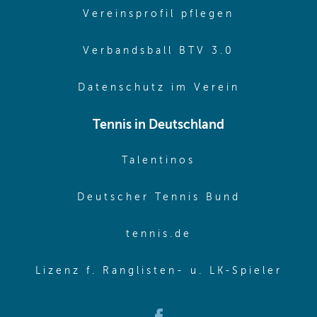
(opens in 
Vereinsprofil pflegen
(opens in 
Verbandsball BTV 3.0
(opens in 
Datenschutz im Verein
Tennis in Deutschland
(opens in new w
Talentinos
(opens in
Deutscher Tennis Bund
(opens in new wi
tennis.de
(ope
Lizenz f. Ranglisten- u. LK-Spieler
(opens in new window)