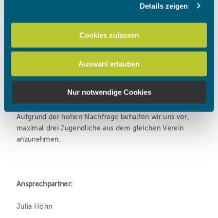
Details zeigen
Wir verwenden Cookies, um Inhalte und Anzeigen zu
personalisieren, Funktionen für soziale Medien anbieten
zu können und die Zugriffe auf unsere Website zu
Cookies zulassen
analysieren. Außerdem geben wir Informationen zu Ihrer
Verwendung unserer Website an unsere Partner für
Auswahl erlauben
soziale Medien, Werbung und Analysen weiter. Unsere
Partner führen diese Informationen möglicherweise mit
weiteren Daten zusammen, die Sie ihnen bereitgestellt
Nur notwendige Cookies
haben oder die sie im Rahmen Ihrer Nutzung der Dienste
gesammelt haben.