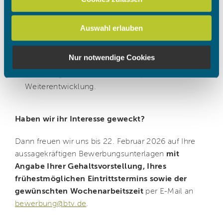
mobilen Arbeiten.
analysieren. Außerdem geben wir Informationen zu Ihrer
Flache Hierarchien, kurze Entscheidungswege
Verwendung unserer Website an unsere Partner für
und ein motiviertes Team in einem sportlich-
Auswahl erlauben
soziale Medien, Werbung und Analysen weiter. Unsere
dynamischen Umfeld.
Partner führen diese Informationen möglicherweise mit
Attraktive Rahmenbedingungen,
weiteren Daten zusammen, die Sie ihnen bereitgestellt
Nur notwendige Cookies
leistungsgerechte Vergütung und gezielte
haben oder die sie im Rahmen Ihrer Nutzung der Dienste
Förderung Ihrer fachlichen und persönlichen
gesammelt haben.
Weiterentwicklung.
Haben wir ihr Interesse geweckt?
Dann freuen wir uns bis 22. Februar 2026 auf Ihre
aussagekräftigen Bewerbungsunterlagen
mit
Angabe Ihrer Gehaltsvorstellung, Ihres
frühestmöglichen Eintrittstermins sowie der
gewünschten Wochenarbeitszeit
per E-Mail an
bewerbung@btv.de
.