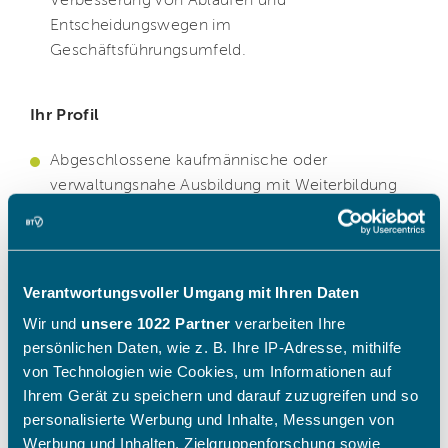
Verbesserung von Abläufen und
Entscheidungswegen im
Geschäftsführungsumfeld.
Ihr Profil
Abgeschlossene kaufmännische oder
verwaltungsnahe Ausbildung mit Weiterbildung
(z. B. Personalfachkaufmann/-frau IHK)
oder
abgeschlossenes Studium (z. B.
Betriebswirtschaft, Personalmanagement,
Wirtschaftspsychologie).
Verantwortungsvoller Umgang mit Ihren Daten
Berufserfahrungen im Personalwesen
oder in
Wir und
unsere 1022 Partner
verarbeiten Ihre
einer vergleichbaren Assistenzfunktion von
persönlichen Daten, wie z. B. Ihre IP-Adresse, mithilfe
Vorteil.
von Technologien wie Cookies, um Informationen auf
Grundkenntnisse im
Arbeits- und
Ihrem Gerät zu speichern und darauf zuzugreifen und so
Sozialversicherungsrecht
sowie sicherer
personalisierte Werbung und Inhalte, Messungen von
Umgang mit gängigen
HR-Systemen
(aktuell
Werbung und Inhalten, Zielgruppenforschung sowie