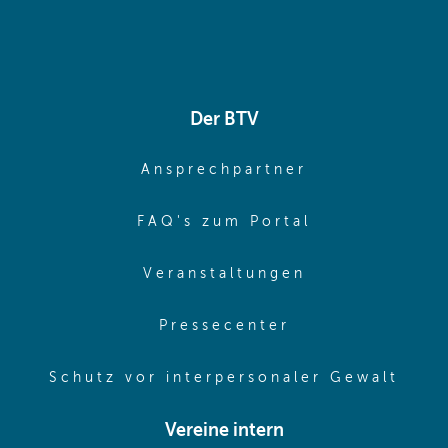
Der BTV
(opens in sa
Ansprechpartner
(opens in sa
FAQ's zum Portal
(opens in sam
Veranstaltungen
(opens in same
Pressecenter
(ope
Schutz vor interpersonaler Gewalt
Vereine intern