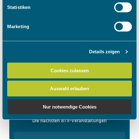
Um das Video anzuschauen, müssen
Ihr Gerät durch aktives Scannen nach bestimmten
Statistiken
die Marketing Cookies akzeptiert
Merkmalen (Fingerprinting) identifizieren
werden.
Erfahren Sie mehr darüber, wie Ihre persönlichen Daten
Marketing
verarbeitet werden, und legen Sie Ihre Präferenzen im
Abschnitt Einzelheiten
fest.
Cookies akzeptieren
Details zeigen
Wir verwenden Cookies, um Inhalte und Anzeigen zu
personalisieren, Funktionen für soziale Medien anbieten
zu können und die Zugriffe auf unsere Website zu
Cookies zulassen
analysieren. Außerdem geben wir Informationen zu Ihrer
Verwendung unserer Website an unsere Partner für
Auswahl erlauben
soziale Medien, Werbung und Analysen weiter. Unsere
Partner führen diese Informationen möglicherweise mit
weiteren Daten zusammen, die Sie ihnen bereitgestellt
Nur notwendige Cookies
haben oder die sie im Rahmen Ihrer Nutzung der Dienste
gesammelt haben.