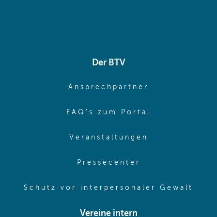
Der BTV
(opens in sa
Ansprechpartner
(opens in sa
FAQ's zum Portal
(opens in sam
Veranstaltungen
(opens in same
Pressecenter
(ope
Schutz vor interpersonaler Gewalt
Vereine intern