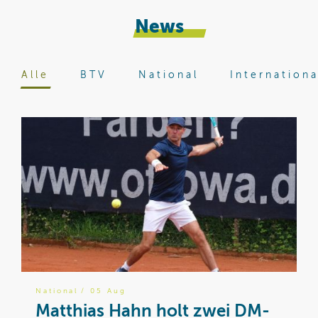
News
Alle
BTV
National
Internationa
National
/ 05 Aug
B
Matthias Hahn holt zwei DM-
W