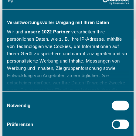
Verantwortungsvoller Umgang mit Ihren Daten
Wir und
unsere 1022 Partner
verarbeiten Ihre
persönlichen Daten, wie z. B. Ihre IP-Adresse, mithilfe
von Technologien wie Cookies, um Informationen auf
Ihrem Gerät zu speichern und darauf zuzugreifen und so
personalisierte Werbung und Inhalte, Messungen von
"Die Kinder gehen mit einem
Werbung und Inhalten, Zielgruppenforschung sowie
breiten Grinsen nach Hause"
Entwicklung von Angeboten zu ermöglichen. Sie
entscheiden darüber, wer Ihre Daten für welche Zwecke
nutzt. Sie können Ihre Einwilligung jederzeit über die
Wie ein Sichtungstag des Bayerischen Tennis-
Cookie-Erklärung oder durch Klicken auf das Privacy
Einwilligungsauswahl
Verbandes aussieht, zeigt Katharina Raasch (BTV-
Trigger Symbol ändern oder widerrufen
Notwendig
Koordinatorin Talentförderung Südbayern) am
Beispiel aus Augsburg im Juli 2026.
Wenn Sie es erlauben, würden wir auch gerne:
Präferenzen
Informationen über Ihre geografische Lage erfassen,
welche bis auf einige Meter genau sein können