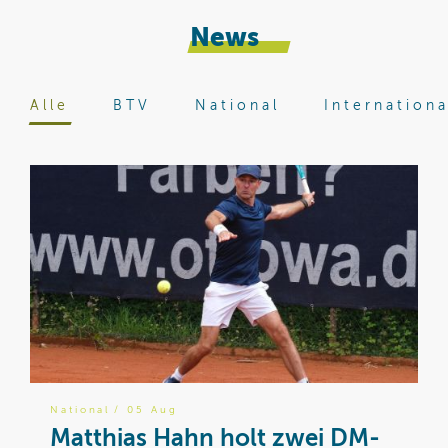
News
Alle
BTV
National
Internationa
National
/ 05 Aug
B
Matthias Hahn holt zwei DM-
W