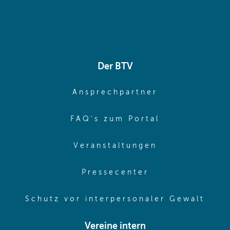
Der BTV
(opens in sa
Ansprechpartner
(opens in sa
FAQ's zum Portal
(opens in sam
Veranstaltungen
(opens in same
Pressecenter
(ope
Schutz vor interpersonaler Gewalt
Vereine intern