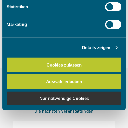
Um das Video anzuschauen, müssen
Ihr Gerät durch aktives Scannen nach bestimmten
Statistiken
die Marketing Cookies akzeptiert
Merkmalen (Fingerprinting) identifizieren
werden.
Erfahren Sie mehr darüber, wie Ihre persönlichen Daten
Marketing
verarbeitet werden, und legen Sie Ihre Präferenzen im
Abschnitt Einzelheiten
fest.
Cookies akzeptieren
Details zeigen
Wir verwenden Cookies, um Inhalte und Anzeigen zu
personalisieren, Funktionen für soziale Medien anbieten
zu können und die Zugriffe auf unsere Website zu
Cookies zulassen
analysieren. Außerdem geben wir Informationen zu Ihrer
Verwendung unserer Website an unsere Partner für
Auswahl erlauben
soziale Medien, Werbung und Analysen weiter. Unsere
Partner führen diese Informationen möglicherweise mit
weiteren Daten zusammen, die Sie ihnen bereitgestellt
Nur notwendige Cookies
haben oder die sie im Rahmen Ihrer Nutzung der Dienste
gesammelt haben.