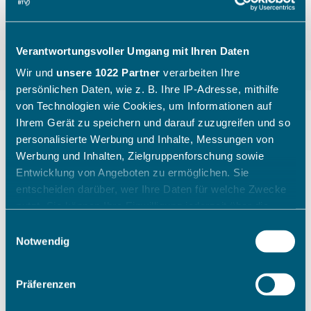
Verantwortungsvoller Umgang mit Ihren Daten
Wir und
unsere 1022 Partner
verarbeiten Ihre
persönlichen Daten, wie z. B. Ihre IP-Adresse, mithilfe
von Technologien wie Cookies, um Informationen auf
Ihrem Gerät zu speichern und darauf zuzugreifen und so
personalisierte Werbung und Inhalte, Messungen von
"Die Kinder gehen mit einem
Werbung und Inhalten, Zielgruppenforschung sowie
breiten Grinsen nach Hause"
Entwicklung von Angeboten zu ermöglichen. Sie
entscheiden darüber, wer Ihre Daten für welche Zwecke
nutzt. Sie können Ihre Einwilligung jederzeit über die
Wie ein Sichtungstag des Bayerischen Tennis-
Cookie-Erklärung oder durch Klicken auf das Privacy
Einwilligungsauswahl
Verbandes aussieht, zeigt Katharina Raasch (BTV-
Trigger Symbol ändern oder widerrufen
Notwendig
Koordinatorin Talentförderung Südbayern) am
Beispiel aus Augsburg im Juli 2026.
Wenn Sie es erlauben, würden wir auch gerne:
Präferenzen
Informationen über Ihre geografische Lage erfassen,
welche bis auf einige Meter genau sein können