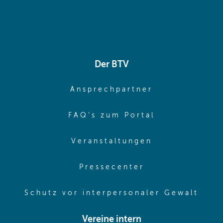
Der BTV
(opens in sa
Ansprechpartner
(opens in sa
FAQ's zum Portal
(opens in sam
Veranstaltungen
(opens in same
Pressecenter
(ope
Schutz vor interpersonaler Gewalt
Vereine intern