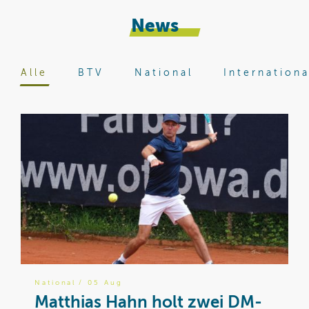
News
Alle
BTV
National
Internationa
National
/ 05 Aug
B
Matthias Hahn holt zwei DM-
W