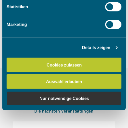
Um das Video anzuschauen, müssen
Ihr Gerät durch aktives Scannen nach bestimmten
Statistiken
die Marketing Cookies akzeptiert
Merkmalen (Fingerprinting) identifizieren
werden.
Erfahren Sie mehr darüber, wie Ihre persönlichen Daten
Marketing
verarbeitet werden, und legen Sie Ihre Präferenzen im
Abschnitt Einzelheiten
fest.
Cookies akzeptieren
Details zeigen
Wir verwenden Cookies, um Inhalte und Anzeigen zu
personalisieren, Funktionen für soziale Medien anbieten
zu können und die Zugriffe auf unsere Website zu
Cookies zulassen
analysieren. Außerdem geben wir Informationen zu Ihrer
Verwendung unserer Website an unsere Partner für
Auswahl erlauben
soziale Medien, Werbung und Analysen weiter. Unsere
Partner führen diese Informationen möglicherweise mit
weiteren Daten zusammen, die Sie ihnen bereitgestellt
Nur notwendige Cookies
haben oder die sie im Rahmen Ihrer Nutzung der Dienste
gesammelt haben.