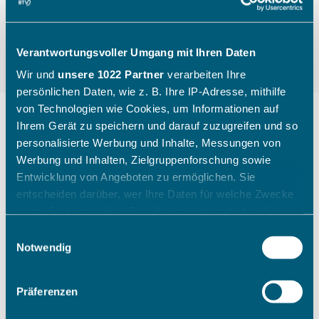
Verantwortungsvoller Umgang mit Ihren Daten
Wir und
unsere 1022 Partner
verarbeiten Ihre
persönlichen Daten, wie z. B. Ihre IP-Adresse, mithilfe
von Technologien wie Cookies, um Informationen auf
Ihrem Gerät zu speichern und darauf zuzugreifen und so
personalisierte Werbung und Inhalte, Messungen von
"Die Kinder gehen mit einem
Werbung und Inhalten, Zielgruppenforschung sowie
breiten Grinsen nach Hause"
Entwicklung von Angeboten zu ermöglichen. Sie
entscheiden darüber, wer Ihre Daten für welche Zwecke
nutzt. Sie können Ihre Einwilligung jederzeit über die
Wie ein Sichtungstag des Bayerischen Tennis-
Cookie-Erklärung oder durch Klicken auf das Privacy
Einwilligungsauswahl
Verbandes aussieht, zeigt Katharina Raasch (BTV-
Trigger Symbol ändern oder widerrufen
Notwendig
Koordinatorin Talentförderung Südbayern) am
Beispiel aus Augsburg im Juli 2026.
Wenn Sie es erlauben, würden wir auch gerne:
Präferenzen
Informationen über Ihre geografische Lage erfassen,
welche bis auf einige Meter genau sein können