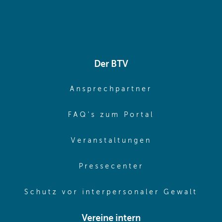
Der BTV
(opens in sa
Ansprechpartner
(opens in sa
FAQ's zum Portal
(opens in sam
Veranstaltungen
(opens in same
Pressecenter
(ope
Schutz vor interpersonaler Gewalt
Vereine intern