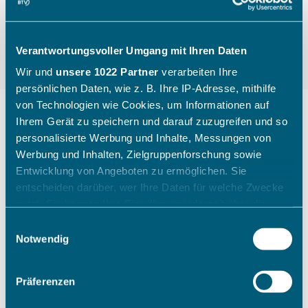
Verantwortungsvoller Umgang mit Ihren Daten
Wir und
unsere 1022 Partner
verarbeiten Ihre
persönlichen Daten, wie z. B. Ihre IP-Adresse, mithilfe
von Technologien wie Cookies, um Informationen auf
Ihrem Gerät zu speichern und darauf zuzugreifen und so
personalisierte Werbung und Inhalte, Messungen von
"Die Kinder gehen mit einem
Werbung und Inhalten, Zielgruppenforschung sowie
breiten Grinsen nach Hause"
Entwicklung von Angeboten zu ermöglichen. Sie
entscheiden darüber, wer Ihre Daten für welche Zwecke
nutzt. Sie können Ihre Einwilligung jederzeit über die
Wie ein Sichtungstag des Bayerischen Tennis-
Cookie-Erklärung oder durch Klicken auf das Privacy
Einwilligungsauswahl
Verbandes aussieht, zeigt Katharina Raasch (BTV-
Trigger Symbol ändern oder widerrufen
Notwendig
Koordinatorin Talentförderung Südbayern) am
Beispiel aus Augsburg im Juli 2026.
Wenn Sie es erlauben, würden wir auch gerne:
Präferenzen
Informationen über Ihre geografische Lage erfassen,
welche bis auf einige Meter genau sein können