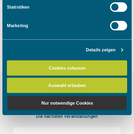
Um das Video anzuschauen, müssen
Ihr Gerät durch aktives Scannen nach bestimmten
Statistiken
die Marketing Cookies akzeptiert
Merkmalen (Fingerprinting) identifizieren
werden.
Erfahren Sie mehr darüber, wie Ihre persönlichen Daten
Marketing
verarbeitet werden, und legen Sie Ihre Präferenzen im
Abschnitt Einzelheiten
fest.
Cookies akzeptieren
Details zeigen
Wir verwenden Cookies, um Inhalte und Anzeigen zu
personalisieren, Funktionen für soziale Medien anbieten
zu können und die Zugriffe auf unsere Website zu
Cookies zulassen
analysieren. Außerdem geben wir Informationen zu Ihrer
Verwendung unserer Website an unsere Partner für
Auswahl erlauben
soziale Medien, Werbung und Analysen weiter. Unsere
Partner führen diese Informationen möglicherweise mit
weiteren Daten zusammen, die Sie ihnen bereitgestellt
Nur notwendige Cookies
haben oder die sie im Rahmen Ihrer Nutzung der Dienste
gesammelt haben.