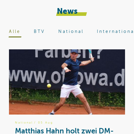
News
Alle
BTV
National
Internationa
National
/ 05 Aug
B
Matthias Hahn holt zwei DM-
W