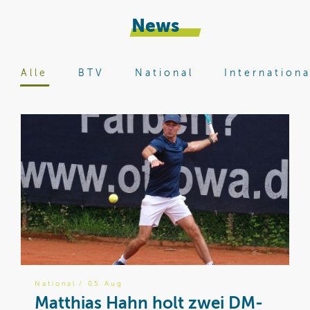
News
Alle
BTV
National
Internationa
National
/ 05 Aug
B
Matthias Hahn holt zwei DM-
W