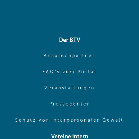
Der BTV
(opens in sa
Ansprechpartner
(opens in sa
FAQ's zum Portal
(opens in sam
Veranstaltungen
(opens in same
Pressecenter
(ope
Schutz vor interpersonaler Gewalt
Vereine intern