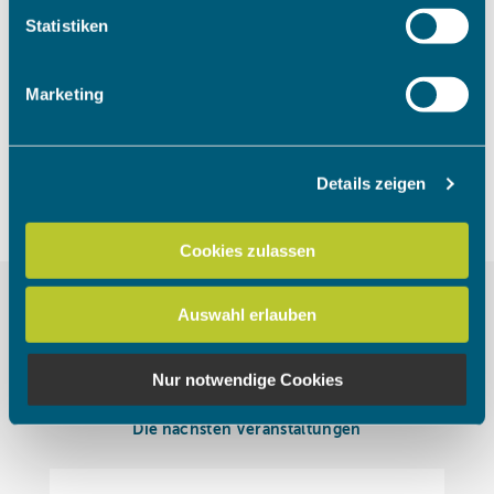
Um das Video anzuschauen, müssen
Ihr Gerät durch aktives Scannen nach bestimmten
Statistiken
die Marketing Cookies akzeptiert
Merkmalen (Fingerprinting) identifizieren
werden.
Erfahren Sie mehr darüber, wie Ihre persönlichen Daten
Marketing
verarbeitet werden, und legen Sie Ihre Präferenzen im
Abschnitt Einzelheiten
fest.
Cookies akzeptieren
Details zeigen
Wir verwenden Cookies, um Inhalte und Anzeigen zu
personalisieren, Funktionen für soziale Medien anbieten
zu können und die Zugriffe auf unsere Website zu
Cookies zulassen
analysieren. Außerdem geben wir Informationen zu Ihrer
Verwendung unserer Website an unsere Partner für
Auswahl erlauben
soziale Medien, Werbung und Analysen weiter. Unsere
Partner führen diese Informationen möglicherweise mit
weiteren Daten zusammen, die Sie ihnen bereitgestellt
Nur notwendige Cookies
haben oder die sie im Rahmen Ihrer Nutzung der Dienste
gesammelt haben.