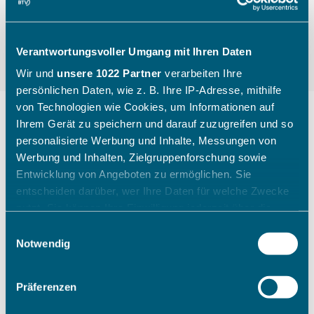
Verantwortungsvoller Umgang mit Ihren Daten
Wir und
unsere 1022 Partner
verarbeiten Ihre
persönlichen Daten, wie z. B. Ihre IP-Adresse, mithilfe
von Technologien wie Cookies, um Informationen auf
Ihrem Gerät zu speichern und darauf zuzugreifen und so
personalisierte Werbung und Inhalte, Messungen von
"Die Kinder gehen mit einem
Werbung und Inhalten, Zielgruppenforschung sowie
breiten Grinsen nach Hause"
Entwicklung von Angeboten zu ermöglichen. Sie
entscheiden darüber, wer Ihre Daten für welche Zwecke
nutzt. Sie können Ihre Einwilligung jederzeit über die
Wie ein Sichtungstag des Bayerischen Tennis-
Cookie-Erklärung oder durch Klicken auf das Privacy
Einwilligungsauswahl
Verbandes aussieht, zeigt Katharina Raasch (BTV-
Trigger Symbol ändern oder widerrufen
Notwendig
Koordinatorin Talentförderung Südbayern) am
Beispiel aus Augsburg im Juli 2026.
Wenn Sie es erlauben, würden wir auch gerne:
Präferenzen
Informationen über Ihre geografische Lage erfassen,
welche bis auf einige Meter genau sein können