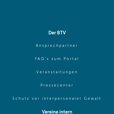
Der BTV
(opens in sa
Ansprechpartner
(opens in sa
FAQ's zum Portal
(opens in sam
Veranstaltungen
(opens in same
Pressecenter
(ope
Schutz vor interpersonaler Gewalt
Vereine intern