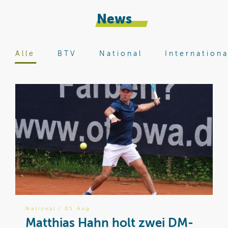
News
Alle
BTV
National
Internationa
National
/ 05 Aug
B
Matthias Hahn holt zwei DM-
W