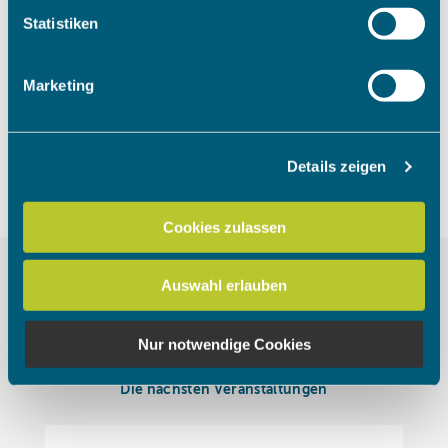
Um das Video anzuschauen, müssen
Ihr Gerät durch aktives Scannen nach bestimmten
Statistiken
die Marketing Cookies akzeptiert
Merkmalen (Fingerprinting) identifizieren
werden.
Erfahren Sie mehr darüber, wie Ihre persönlichen Daten
Marketing
verarbeitet werden, und legen Sie Ihre Präferenzen im
Abschnitt Einzelheiten
fest.
Cookies akzeptieren
Details zeigen
Wir verwenden Cookies, um Inhalte und Anzeigen zu
personalisieren, Funktionen für soziale Medien anbieten
zu können und die Zugriffe auf unsere Website zu
Cookies zulassen
analysieren. Außerdem geben wir Informationen zu Ihrer
Verwendung unserer Website an unsere Partner für
Auswahl erlauben
soziale Medien, Werbung und Analysen weiter. Unsere
Partner führen diese Informationen möglicherweise mit
weiteren Daten zusammen, die Sie ihnen bereitgestellt
Nur notwendige Cookies
haben oder die sie im Rahmen Ihrer Nutzung der Dienste
gesammelt haben.