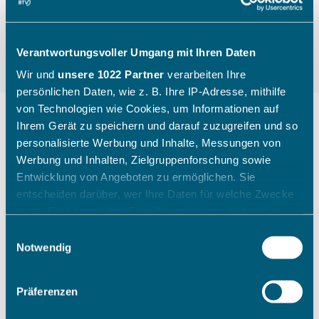
Verantwortungsvoller Umgang mit Ihren Daten
Wir und
unsere 1022 Partner
verarbeiten Ihre
persönlichen Daten, wie z. B. Ihre IP-Adresse, mithilfe
von Technologien wie Cookies, um Informationen auf
Ihrem Gerät zu speichern und darauf zuzugreifen und so
personalisierte Werbung und Inhalte, Messungen von
"Die Kinder gehen mit einem
Werbung und Inhalten, Zielgruppenforschung sowie
breiten Grinsen nach Hause"
Entwicklung von Angeboten zu ermöglichen. Sie
entscheiden darüber, wer Ihre Daten für welche Zwecke
nutzt. Sie können Ihre Einwilligung jederzeit über die
Wie ein Sichtungstag des Bayerischen Tennis-
Cookie-Erklärung oder durch Klicken auf das Privacy
Einwilligungsauswahl
Verbandes aussieht, zeigt Katharina Raasch (BTV-
Trigger Symbol ändern oder widerrufen
Notwendig
Koordinatorin Talentförderung Südbayern) am
Beispiel aus Augsburg im Juli 2026.
Wenn Sie es erlauben, würden wir auch gerne:
Präferenzen
Informationen über Ihre geografische Lage erfassen,
welche bis auf einige Meter genau sein können