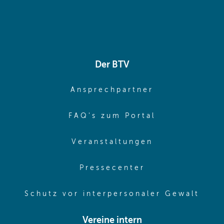
Der BTV
(opens in sa
Ansprechpartner
(opens in sa
FAQ's zum Portal
(opens in sam
Veranstaltungen
(opens in same
Pressecenter
(ope
Schutz vor interpersonaler Gewalt
Vereine intern