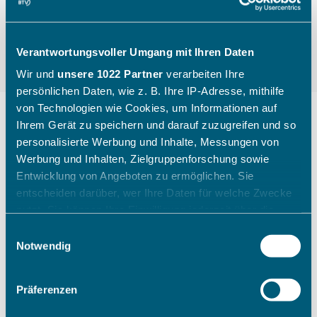
Verantwortungsvoller Umgang mit Ihren Daten
Wir und
unsere 1022 Partner
verarbeiten Ihre
persönlichen Daten, wie z. B. Ihre IP-Adresse, mithilfe
von Technologien wie Cookies, um Informationen auf
Ihrem Gerät zu speichern und darauf zuzugreifen und so
personalisierte Werbung und Inhalte, Messungen von
"Die Kinder gehen mit einem
Werbung und Inhalten, Zielgruppenforschung sowie
breiten Grinsen nach Hause"
Entwicklung von Angeboten zu ermöglichen. Sie
entscheiden darüber, wer Ihre Daten für welche Zwecke
nutzt. Sie können Ihre Einwilligung jederzeit über die
Wie ein Sichtungstag des Bayerischen Tennis-
Cookie-Erklärung oder durch Klicken auf das Privacy
Einwilligungsauswahl
Verbandes aussieht, zeigt Katharina Raasch (BTV-
Trigger Symbol ändern oder widerrufen
Notwendig
Koordinatorin Talentförderung Südbayern) am
Beispiel aus Augsburg im Juli 2026.
Wenn Sie es erlauben, würden wir auch gerne:
Präferenzen
Informationen über Ihre geografische Lage erfassen,
welche bis auf einige Meter genau sein können