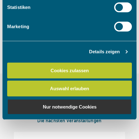
Um das Video anzuschauen, müssen
Ihr Gerät durch aktives Scannen nach bestimmten
Statistiken
die Marketing Cookies akzeptiert
Merkmalen (Fingerprinting) identifizieren
werden.
Erfahren Sie mehr darüber, wie Ihre persönlichen Daten
Marketing
verarbeitet werden, und legen Sie Ihre Präferenzen im
Abschnitt Einzelheiten
fest.
Cookies akzeptieren
Details zeigen
Wir verwenden Cookies, um Inhalte und Anzeigen zu
personalisieren, Funktionen für soziale Medien anbieten
zu können und die Zugriffe auf unsere Website zu
Cookies zulassen
analysieren. Außerdem geben wir Informationen zu Ihrer
Verwendung unserer Website an unsere Partner für
Auswahl erlauben
soziale Medien, Werbung und Analysen weiter. Unsere
Partner führen diese Informationen möglicherweise mit
weiteren Daten zusammen, die Sie ihnen bereitgestellt
Nur notwendige Cookies
haben oder die sie im Rahmen Ihrer Nutzung der Dienste
gesammelt haben.