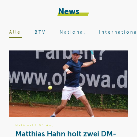
News
Alle
BTV
National
Internationa
National
/ 05 Aug
B
Matthias Hahn holt zwei DM-
W