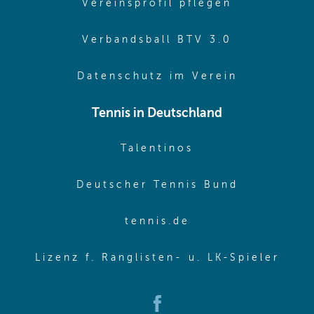
(opens in 
Vereinsprofil pflegen
(opens in 
Verbandsball BTV 3.0
(opens in 
Datenschutz im Verein
Tennis in Deutschland
(opens in new w
Talentinos
(opens in
Deutscher Tennis Bund
(opens in new wi
tennis.de
(ope
Lizenz f. Ranglisten- u. LK-Spieler
(opens in new window)