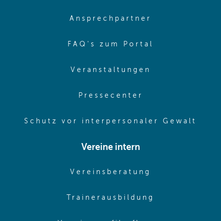
(opens in sa
Ansprechpartner
(opens in sa
FAQ's zum Portal
(opens in sam
Veranstaltungen
(opens in same
Pressecenter
(ope
Schutz vor interpersonaler Gewalt
Vereine intern
(opens in sam
Vereinsberatung
(opens in sa
Trainerausbildung