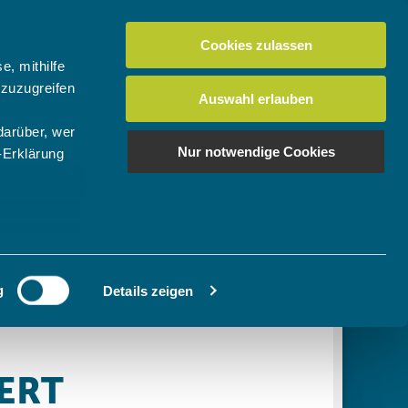
Cookies zulassen
Suchen
tuelles
Der BTV
Mein Verein
e, mithilfe
 zuzugreifen
Auswahl erlauben
darüber, wer
en
os
News Bundes-/Regionalligen
Download-Center
BTV-Magazin "Bayern Tennis"
Suchen
Nur notwendige Cookies
-Erklärung
Video- & Mediencenter
u sein können
Ausschreibungen
ieren
g
Details zeigen
Ihre
le Medien
ir
, Werbung