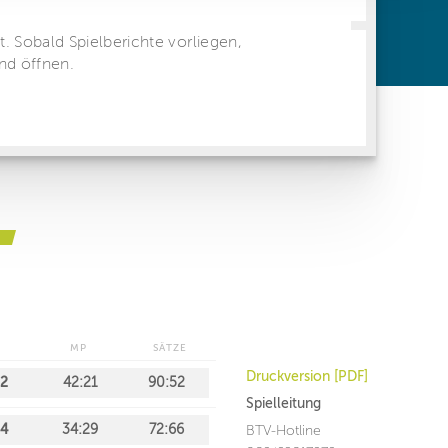
ren Daten
ienste