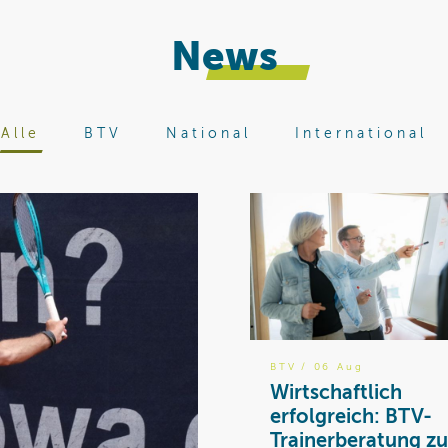
News
Alle
BTV
National
International
BTV
/ 06 Aug
Wirtschaftlich
erfolgreich: BTV-
Trainerberatung zu