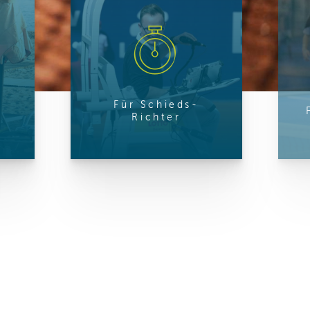
ren Daten
ienste
Für Schieds-
Richter