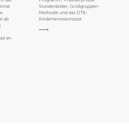
 in der
Programm: Praxiserprobte
timal
Stundenbilder, Großgruppen-
as
Methodik und das DTB-
t ab
Kindertenniskonzept.
s
ad an.