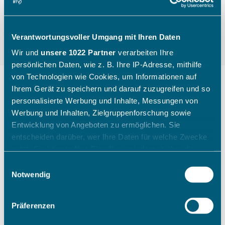
Verantwortungsvoller Umgang mit Ihren Daten
Wir und
unsere 1022 Partner
verarbeiten Ihre
persönlichen Daten, wie z. B. Ihre IP-Adresse, mithilfe
von Technologien wie Cookies, um Informationen auf
Ihrem Gerät zu speichern und darauf zuzugreifen und so
personalisierte Werbung und Inhalte, Messungen von
"Die Kinder gehen mit einem
Werbung und Inhalten, Zielgruppenforschung sowie
breiten Grinsen nach Hause"
Entwicklung von Angeboten zu ermöglichen. Sie
entscheiden darüber, wer Ihre Daten für welche Zwecke
nutzt. Sie können Ihre Einwilligung jederzeit über die
Wie ein Sichtungstag des Bayerischen Tennis-
Cookie-Erklärung oder durch Klicken auf das Privacy
Einwilligungsauswahl
Verbandes aussieht, zeigt Katharina Raasch (BTV-
Trigger Symbol ändern oder widerrufen
Notwendig
Koordinatorin Talentförderung Südbayern) am
Beispiel aus Augsburg im Juli 2026.
Wenn Sie es erlauben, würden wir auch gerne:
Präferenzen
Informationen über Ihre geografische Lage erfassen,
welche bis auf einige Meter genau sein können