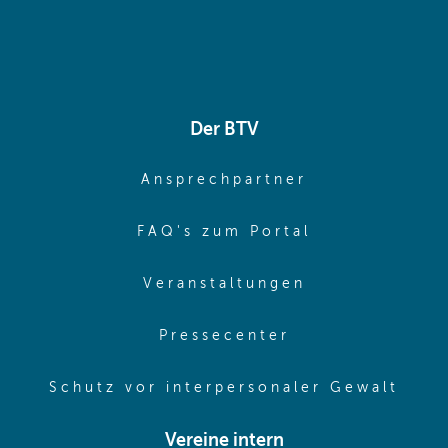
Der BTV
(opens in sa
Ansprechpartner
(opens in sa
FAQ's zum Portal
(opens in sam
Veranstaltungen
(opens in same
Pressecenter
(ope
Schutz vor interpersonaler Gewalt
Vereine intern