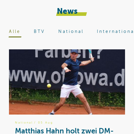
News
Alle
BTV
National
Internationa
National
/ 05 Aug
B
Matthias Hahn holt zwei DM-
W