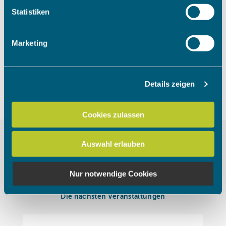
Um das Video anzuschauen, müssen
Ihr Gerät durch aktives Scannen nach bestimmten
Statistiken
die Marketing Cookies akzeptiert
Merkmalen (Fingerprinting) identifizieren
werden.
Erfahren Sie mehr darüber, wie Ihre persönlichen Daten
Marketing
verarbeitet werden, und legen Sie Ihre Präferenzen im
Abschnitt Einzelheiten
fest.
Cookies akzeptieren
Details zeigen
Wir verwenden Cookies, um Inhalte und Anzeigen zu
personalisieren, Funktionen für soziale Medien anbieten
zu können und die Zugriffe auf unsere Website zu
Cookies zulassen
analysieren. Außerdem geben wir Informationen zu Ihrer
Verwendung unserer Website an unsere Partner für
Auswahl erlauben
soziale Medien, Werbung und Analysen weiter. Unsere
Partner führen diese Informationen möglicherweise mit
weiteren Daten zusammen, die Sie ihnen bereitgestellt
Nur notwendige Cookies
haben oder die sie im Rahmen Ihrer Nutzung der Dienste
gesammelt haben.