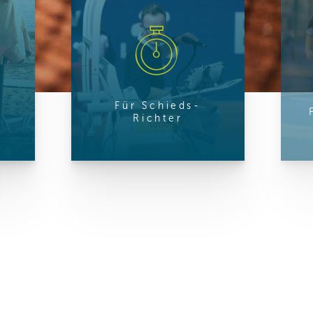
ren Daten
ienste
Für Schieds-
Richter