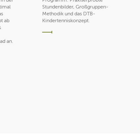
 in der
Programm: Praxiserprobte
timal
Stundenbilder, Großgruppen-
as
Methodik und das DTB-
t ab
Kindertenniskonzept.
s
ad an.