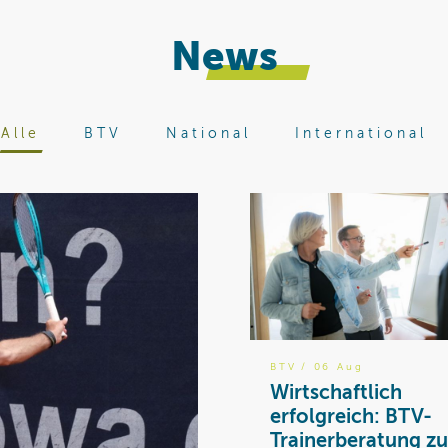
News
Alle
BTV
National
International
BTV
/ 06 Aug
Wirtschaftlich
erfolgreich: BTV-
Trainerberatung zu