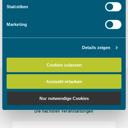
Um das Video anzuschauen, müssen
Ihr Gerät durch aktives Scannen nach bestimmten
Statistiken
die Marketing Cookies akzeptiert
Merkmalen (Fingerprinting) identifizieren
werden.
Erfahren Sie mehr darüber, wie Ihre persönlichen Daten
Marketing
verarbeitet werden, und legen Sie Ihre Präferenzen im
Abschnitt Einzelheiten
fest.
Cookies akzeptieren
Details zeigen
Wir verwenden Cookies, um Inhalte und Anzeigen zu
personalisieren, Funktionen für soziale Medien anbieten
zu können und die Zugriffe auf unsere Website zu
Cookies zulassen
analysieren. Außerdem geben wir Informationen zu Ihrer
Verwendung unserer Website an unsere Partner für
Auswahl erlauben
soziale Medien, Werbung und Analysen weiter. Unsere
Partner führen diese Informationen möglicherweise mit
weiteren Daten zusammen, die Sie ihnen bereitgestellt
Nur notwendige Cookies
haben oder die sie im Rahmen Ihrer Nutzung der Dienste
gesammelt haben.