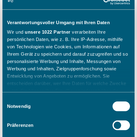
Verantwortungsvoller Umgang mit Ihren Daten
Wir und
unsere 1022 Partner
verarbeiten Ihre
persönlichen Daten, wie z. B. Ihre IP-Adresse, mithilfe
von Technologien wie Cookies, um Informationen auf
Ihrem Gerät zu speichern und darauf zuzugreifen und so
personalisierte Werbung und Inhalte, Messungen von
"Die Kinder gehen mit einem
Werbung und Inhalten, Zielgruppenforschung sowie
breiten Grinsen nach Hause"
Entwicklung von Angeboten zu ermöglichen. Sie
entscheiden darüber, wer Ihre Daten für welche Zwecke
nutzt. Sie können Ihre Einwilligung jederzeit über die
Wie ein Sichtungstag des Bayerischen Tennis-
Cookie-Erklärung oder durch Klicken auf das Privacy
Einwilligungsauswahl
Verbandes aussieht, zeigt Katharina Raasch (BTV-
Trigger Symbol ändern oder widerrufen
Notwendig
Koordinatorin Talentförderung Südbayern) am
Beispiel aus Augsburg im Juli 2026.
Wenn Sie es erlauben, würden wir auch gerne:
Präferenzen
Informationen über Ihre geografische Lage erfassen,
welche bis auf einige Meter genau sein können