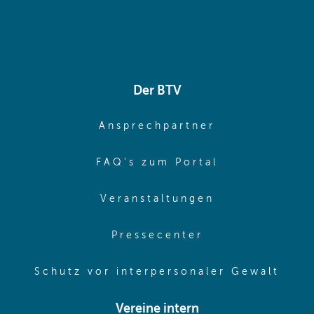
Der BTV
(opens in sa
Ansprechpartner
(opens in sa
FAQ's zum Portal
(opens in sam
Veranstaltungen
(opens in same
Pressecenter
(ope
Schutz vor interpersonaler Gewalt
Vereine intern