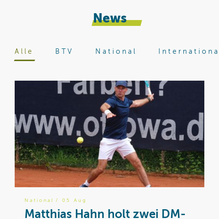
News
Alle
BTV
National
Internationa
National
/ 05 Aug
B
Matthias Hahn holt zwei DM-
W