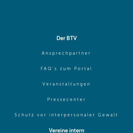
Der BTV
(opens in sa
Ansprechpartner
(opens in sa
FAQ's zum Portal
(opens in sam
Veranstaltungen
(opens in same
Pressecenter
(ope
Schutz vor interpersonaler Gewalt
Vereine intern