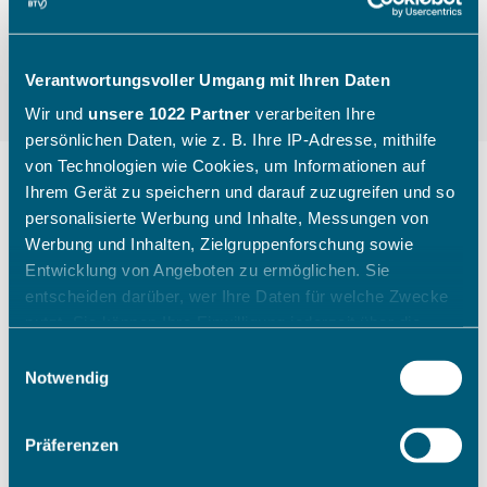
Verantwortungsvoller Umgang mit Ihren Daten
Wir und
unsere 1022 Partner
verarbeiten Ihre
persönlichen Daten, wie z. B. Ihre IP-Adresse, mithilfe
von Technologien wie Cookies, um Informationen auf
Ihrem Gerät zu speichern und darauf zuzugreifen und so
personalisierte Werbung und Inhalte, Messungen von
"Die Kinder gehen mit einem
Werbung und Inhalten, Zielgruppenforschung sowie
breiten Grinsen nach Hause"
Entwicklung von Angeboten zu ermöglichen. Sie
entscheiden darüber, wer Ihre Daten für welche Zwecke
nutzt. Sie können Ihre Einwilligung jederzeit über die
Wie ein Sichtungstag des Bayerischen Tennis-
Cookie-Erklärung oder durch Klicken auf das Privacy
Einwilligungsauswahl
Verbandes aussieht, zeigt Katharina Raasch (BTV-
Trigger Symbol ändern oder widerrufen
Notwendig
Koordinatorin Talentförderung Südbayern) am
Beispiel aus Augsburg im Juli 2026.
Wenn Sie es erlauben, würden wir auch gerne:
Präferenzen
Informationen über Ihre geografische Lage erfassen,
welche bis auf einige Meter genau sein können