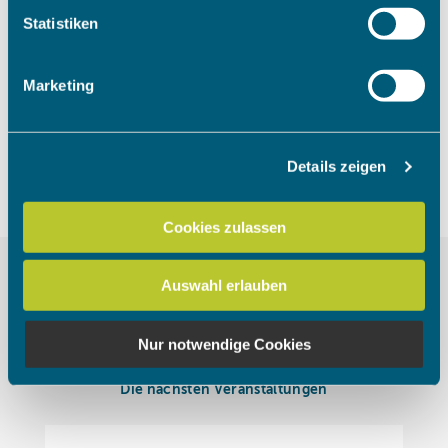
Um das Video anzuschauen, müssen
Ihr Gerät durch aktives Scannen nach bestimmten
Statistiken
die Marketing Cookies akzeptiert
Merkmalen (Fingerprinting) identifizieren
werden.
Erfahren Sie mehr darüber, wie Ihre persönlichen Daten
Marketing
verarbeitet werden, und legen Sie Ihre Präferenzen im
Abschnitt Einzelheiten
fest.
Cookies akzeptieren
Details zeigen
Wir verwenden Cookies, um Inhalte und Anzeigen zu
personalisieren, Funktionen für soziale Medien anbieten
zu können und die Zugriffe auf unsere Website zu
Cookies zulassen
analysieren. Außerdem geben wir Informationen zu Ihrer
Verwendung unserer Website an unsere Partner für
Auswahl erlauben
soziale Medien, Werbung und Analysen weiter. Unsere
Partner führen diese Informationen möglicherweise mit
weiteren Daten zusammen, die Sie ihnen bereitgestellt
Nur notwendige Cookies
haben oder die sie im Rahmen Ihrer Nutzung der Dienste
gesammelt haben.