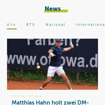
News
Alle
BTV
National
Internationa
National
/ 05 Aug
B
Matthias Hahn holt zwei DM-
W