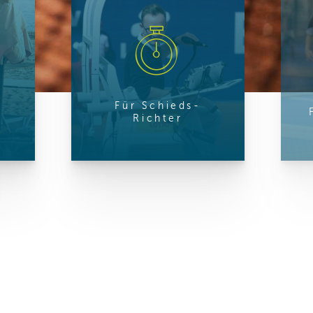
ren Daten
ienste
Für Schieds-
Richter