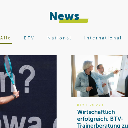
News
Alle
BTV
National
International
BTV
/ 06 Aug
Wirtschaftlich
erfolgreich: BTV-
Trainerberatung zu