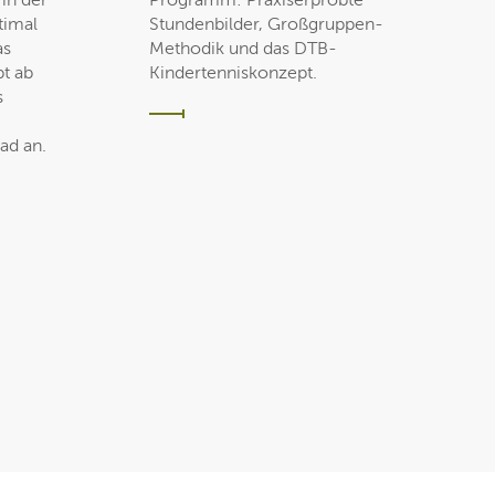
 in der
Programm: Praxiserprobte
timal
Stundenbilder, Großgruppen-
as
Methodik und das DTB-
t ab
Kindertenniskonzept.
s
ad an.