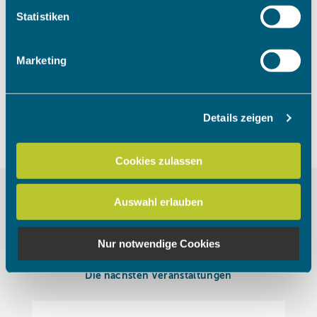
Um das Video anzuschauen, müssen
Ihr Gerät durch aktives Scannen nach bestimmten
Statistiken
die Marketing Cookies akzeptiert
Merkmalen (Fingerprinting) identifizieren
werden.
Erfahren Sie mehr darüber, wie Ihre persönlichen Daten
Marketing
verarbeitet werden, und legen Sie Ihre Präferenzen im
Abschnitt Einzelheiten
fest.
Cookies akzeptieren
Details zeigen
Wir verwenden Cookies, um Inhalte und Anzeigen zu
personalisieren, Funktionen für soziale Medien anbieten
zu können und die Zugriffe auf unsere Website zu
Cookies zulassen
analysieren. Außerdem geben wir Informationen zu Ihrer
Verwendung unserer Website an unsere Partner für
Auswahl erlauben
soziale Medien, Werbung und Analysen weiter. Unsere
Partner führen diese Informationen möglicherweise mit
weiteren Daten zusammen, die Sie ihnen bereitgestellt
Nur notwendige Cookies
haben oder die sie im Rahmen Ihrer Nutzung der Dienste
gesammelt haben.