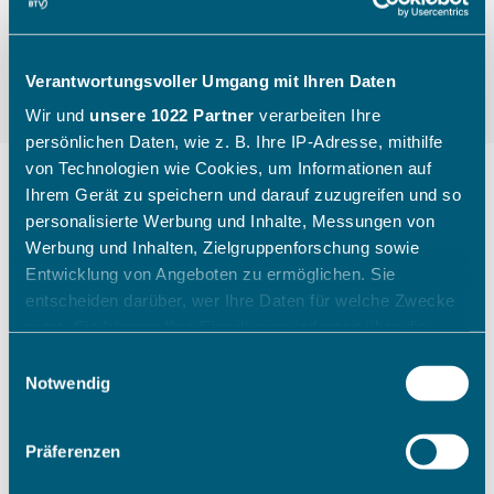
Verantwortungsvoller Umgang mit Ihren Daten
Wir und
unsere 1022 Partner
verarbeiten Ihre
persönlichen Daten, wie z. B. Ihre IP-Adresse, mithilfe
von Technologien wie Cookies, um Informationen auf
Ihrem Gerät zu speichern und darauf zuzugreifen und so
personalisierte Werbung und Inhalte, Messungen von
"Die Kinder gehen mit einem
Werbung und Inhalten, Zielgruppenforschung sowie
breiten Grinsen nach Hause"
Entwicklung von Angeboten zu ermöglichen. Sie
entscheiden darüber, wer Ihre Daten für welche Zwecke
nutzt. Sie können Ihre Einwilligung jederzeit über die
Wie ein Sichtungstag des Bayerischen Tennis-
Cookie-Erklärung oder durch Klicken auf das Privacy
Einwilligungsauswahl
Verbandes aussieht, zeigt Katharina Raasch (BTV-
Trigger Symbol ändern oder widerrufen
Notwendig
Koordinatorin Talentförderung Südbayern) am
Beispiel aus Augsburg im Juli 2026.
Wenn Sie es erlauben, würden wir auch gerne:
Präferenzen
Informationen über Ihre geografische Lage erfassen,
welche bis auf einige Meter genau sein können