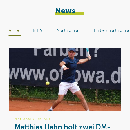
News
Alle
BTV
National
Internationa
National
/ 05 Aug
B
Matthias Hahn holt zwei DM-
W