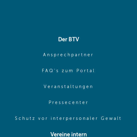
Der BTV
(opens in sa
Ansprechpartner
(opens in sa
FAQ's zum Portal
(opens in sam
Veranstaltungen
(opens in same
Pressecenter
(ope
Schutz vor interpersonaler Gewalt
Vereine intern