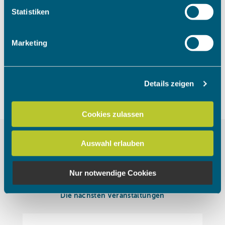
Um das Video anzuschauen, müssen
Ihr Gerät durch aktives Scannen nach bestimmten
Statistiken
die Marketing Cookies akzeptiert
Merkmalen (Fingerprinting) identifizieren
werden.
Erfahren Sie mehr darüber, wie Ihre persönlichen Daten
Marketing
verarbeitet werden, und legen Sie Ihre Präferenzen im
Abschnitt Einzelheiten
fest.
Cookies akzeptieren
Details zeigen
Wir verwenden Cookies, um Inhalte und Anzeigen zu
personalisieren, Funktionen für soziale Medien anbieten
zu können und die Zugriffe auf unsere Website zu
Cookies zulassen
analysieren. Außerdem geben wir Informationen zu Ihrer
Verwendung unserer Website an unsere Partner für
Auswahl erlauben
soziale Medien, Werbung und Analysen weiter. Unsere
Partner führen diese Informationen möglicherweise mit
weiteren Daten zusammen, die Sie ihnen bereitgestellt
Nur notwendige Cookies
haben oder die sie im Rahmen Ihrer Nutzung der Dienste
gesammelt haben.