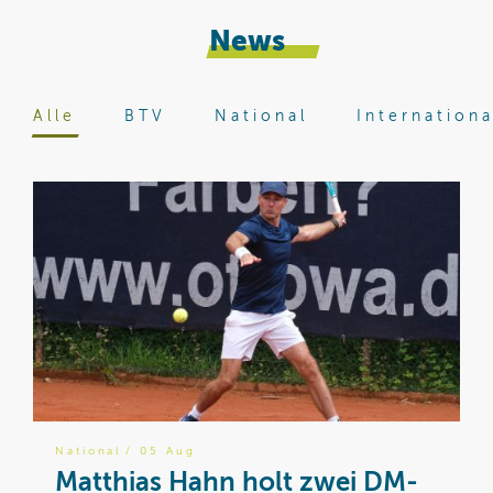
News
Alle
BTV
National
Internationa
National
/ 05 Aug
B
Matthias Hahn holt zwei DM-
W