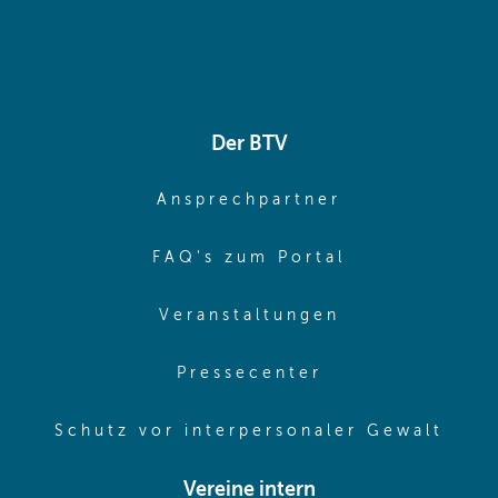
Der BTV
(opens in sa
Ansprechpartner
(opens in sa
FAQ's zum Portal
(opens in sam
Veranstaltungen
(opens in same
Pressecenter
(ope
Schutz vor interpersonaler Gewalt
Vereine intern