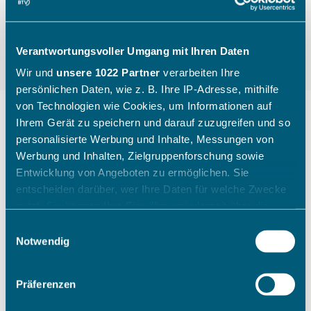
Verantwortungsvoller Umgang mit Ihren Daten
Wir und
unsere 1022 Partner
verarbeiten Ihre
persönlichen Daten, wie z. B. Ihre IP-Adresse, mithilfe
von Technologien wie Cookies, um Informationen auf
Ihrem Gerät zu speichern und darauf zuzugreifen und so
personalisierte Werbung und Inhalte, Messungen von
"Die Kinder gehen mit einem
Werbung und Inhalten, Zielgruppenforschung sowie
breiten Grinsen nach Hause"
Entwicklung von Angeboten zu ermöglichen. Sie
entscheiden darüber, wer Ihre Daten für welche Zwecke
nutzt. Sie können Ihre Einwilligung jederzeit über die
Wie ein Sichtungstag des Bayerischen Tennis-
Cookie-Erklärung oder durch Klicken auf das Privacy
Einwilligungsauswahl
Verbandes aussieht, zeigt Katharina Raasch (BTV-
Trigger Symbol ändern oder widerrufen
Notwendig
Koordinatorin Talentförderung Südbayern) am
Beispiel aus Augsburg im Juli 2026.
Wenn Sie es erlauben, würden wir auch gerne:
Präferenzen
Informationen über Ihre geografische Lage erfassen,
welche bis auf einige Meter genau sein können