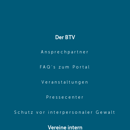
Der BTV
(opens in sa
Ansprechpartner
(opens in sa
FAQ's zum Portal
(opens in sam
Veranstaltungen
(opens in same
Pressecenter
(ope
Schutz vor interpersonaler Gewalt
Vereine intern