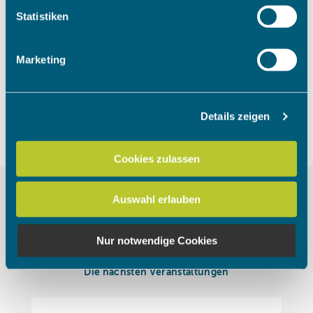
Um das Video anzuschauen, müssen
Ihr Gerät durch aktives Scannen nach bestimmten
Statistiken
die Marketing Cookies akzeptiert
Merkmalen (Fingerprinting) identifizieren
werden.
Erfahren Sie mehr darüber, wie Ihre persönlichen Daten
Marketing
verarbeitet werden, und legen Sie Ihre Präferenzen im
Abschnitt Einzelheiten
fest.
Cookies akzeptieren
Details zeigen
Wir verwenden Cookies, um Inhalte und Anzeigen zu
personalisieren, Funktionen für soziale Medien anbieten
zu können und die Zugriffe auf unsere Website zu
Cookies zulassen
analysieren. Außerdem geben wir Informationen zu Ihrer
Verwendung unserer Website an unsere Partner für
Auswahl erlauben
soziale Medien, Werbung und Analysen weiter. Unsere
Partner führen diese Informationen möglicherweise mit
weiteren Daten zusammen, die Sie ihnen bereitgestellt
Nur notwendige Cookies
haben oder die sie im Rahmen Ihrer Nutzung der Dienste
gesammelt haben.