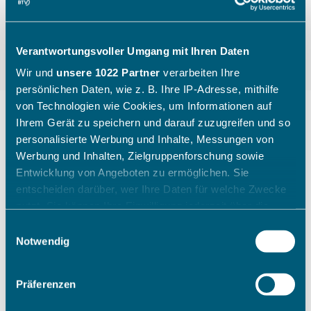
Verantwortungsvoller Umgang mit Ihren Daten
Wir und
unsere 1022 Partner
verarbeiten Ihre
persönlichen Daten, wie z. B. Ihre IP-Adresse, mithilfe
von Technologien wie Cookies, um Informationen auf
Ihrem Gerät zu speichern und darauf zuzugreifen und so
personalisierte Werbung und Inhalte, Messungen von
"Die Kinder gehen mit einem
Werbung und Inhalten, Zielgruppenforschung sowie
breiten Grinsen nach Hause"
Entwicklung von Angeboten zu ermöglichen. Sie
entscheiden darüber, wer Ihre Daten für welche Zwecke
nutzt. Sie können Ihre Einwilligung jederzeit über die
Wie ein Sichtungstag des Bayerischen Tennis-
Cookie-Erklärung oder durch Klicken auf das Privacy
Einwilligungsauswahl
Verbandes aussieht, zeigt Katharina Raasch (BTV-
Trigger Symbol ändern oder widerrufen
Notwendig
Koordinatorin Talentförderung Südbayern) am
Beispiel aus Augsburg im Juli 2026.
Wenn Sie es erlauben, würden wir auch gerne:
Präferenzen
Informationen über Ihre geografische Lage erfassen,
welche bis auf einige Meter genau sein können