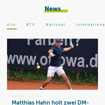
News
Alle
BTV
National
Internationa
National
/ 05 Aug
B
Matthias Hahn holt zwei DM-
W