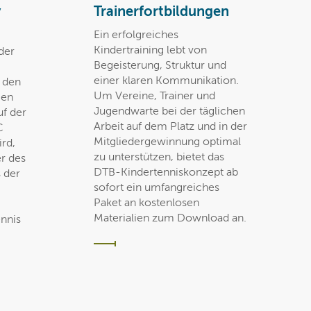
y
Trainerfortbildungen
Ein erfolgreiches
Kindertraining lebt von
der
Begeisterung, Struktur und
einer klaren Kommunikation.
n den
Um Vereine, Trainer und
ien
Jugendwarte bei der täglichen
uf der
Arbeit auf dem Platz und in der
C
Mitgliedergewinnung optimal
rd,
zu unterstützen, bietet das
r des
DTB-Kindertenniskonzept ab
 der
sofort ein umfangreiches
Paket an kostenlosen
Materialien zum Download an.
nnis