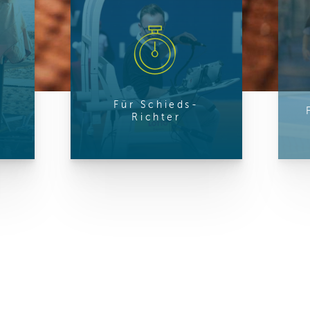
ren Daten
ienste
Für Schieds-
Richter