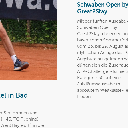
Schwaben Open b
Great2Stay
Mit der fünften Ausgabe 
Schwaben Open by
Great2Stay, die erneut i
bayerischen Sommerfer
vom 23. bis 29. August a
idyllischen Anlage des T
Augsburg ausgetragen wi
dürfen sich die Zuschaue
ATP-Challenger-Turniers
Kategorie 50 auf eine
Jubiläumsausgabe mit
absolutem Weltklasse-Te
el in Bad
freuen.
er Seniorinnen und
(H45, TC Pliening)
Weiß Bayreuth) in die