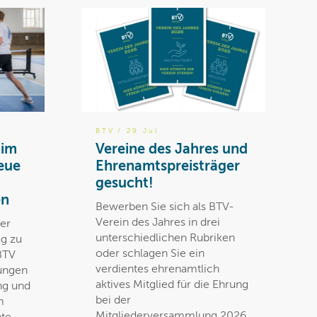
BTV
/ 29 Jul
 im
Vereine des Jahres und
eue
Ehrenamtspreisträger
gesucht!
en
Bewerben Sie sich als BTV-
Verein des Jahres in drei
der
unterschiedlichen Rubriken
ag zu
oder schlagen Sie ein
 BTV
verdientes ehrenamtlich
dungen
aktives Mitglied für die Ehrung
ng und
bei der
m
Mitgliederversammlung 2026