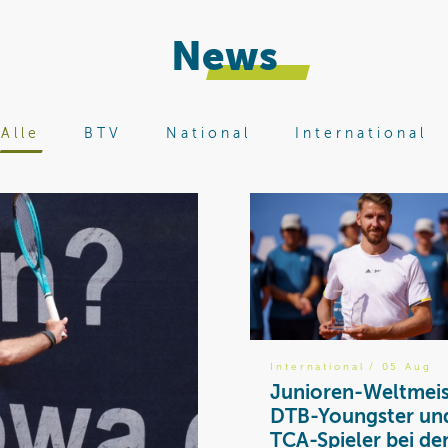
News
Alle
BTV
National
International
International
/ 05 Aug
Junioren-Weltmeis
DTB-Youngster un
TCA-Spieler bei de