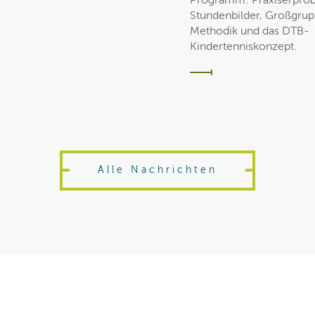
Programm: Praxiserprob
Stundenbilder, Großgru
Methodik und das DTB-
Kindertenniskonzept.
Alle Nachrichten
BTV
National
International
/ 04 Aug
/ 28 Jul
/ 05 Aug