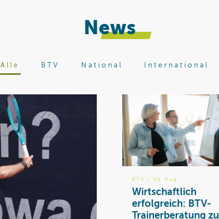
News
Alle
BTV
National
International
BTV
/ 06 Aug
Wirtschaftlich
erfolgreich: BTV-
Trainerberatung zu