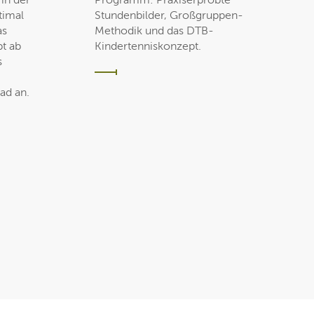
 in der
Programm: Praxiserprobte
timal
Stundenbilder, Großgruppen-
as
Methodik und das DTB-
t ab
Kindertenniskonzept.
s
ad an.