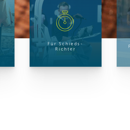
ren Daten
ienste
Für Schieds-
Richter