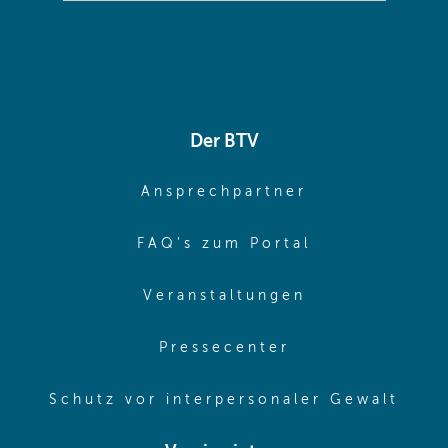
Der BTV
(opens in sa
Ansprechpartner
(opens in sa
FAQ's zum Portal
(opens in sam
Veranstaltungen
(opens in same
Pressecenter
(ope
Schutz vor interpersonaler Gewalt