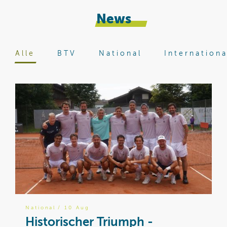
News
Alle
BTV
National
Internationa
National
/ 10 Aug
B
Historischer Triumph -
W