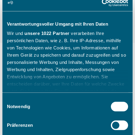
Verantwortungsvoller Umgang mit Ihren Daten
Wir und
unsere 1022 Partner
verarbeiten Ihre
persönlichen Daten, wie z. B. Ihre IP-Adresse, mithilfe
von Technologien wie Cookies, um Informationen auf
Ihrem Gerät zu speichern und darauf zuzugreifen und so
personalisierte Werbung und Inhalte, Messungen von
"Die Kinder gehen mit einem
Werbung und Inhalten, Zielgruppenforschung sowie
breiten Grinsen nach Hause"
Entwicklung von Angeboten zu ermöglichen. Sie
entscheiden darüber, wer Ihre Daten für welche Zwecke
nutzt. Sie können Ihre Einwilligung jederzeit über die
Wie ein Sichtungstag des Bayerischen Tennis-
Cookie-Erklärung oder durch Klicken auf das Privacy
Einwilligungsauswahl
Verbandes aussieht, zeigt Katharina Raasch (BTV-
Trigger Symbol ändern oder widerrufen
Notwendig
Koordinatorin Talentförderung Südbayern) am
Beispiel aus Augsburg im Juli 2026.
Wenn Sie es erlauben, würden wir auch gerne:
Präferenzen
Informationen über Ihre geografische Lage erfassen,