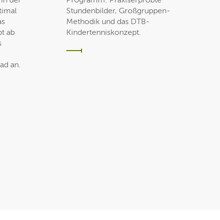
 in der
Programm: Praxiserprobte
timal
Stundenbilder, Großgruppen-
as
Methodik und das DTB-
t ab
Kindertenniskonzept.
s
ad an.