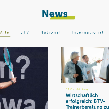
News
Alle
BTV
National
International
BTV
/ 06 Aug
Wirtschaftlich
erfolgreich: BTV-
Trainerberatung zu