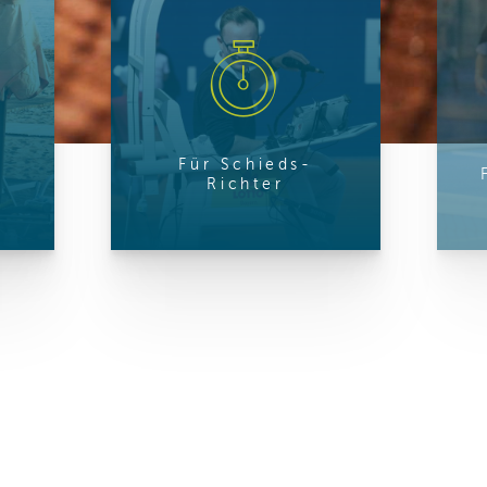
ren Daten
ienste
Für Schieds-
Richter