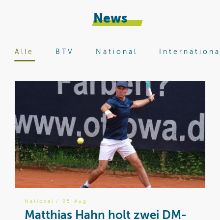
News
Alle
BTV
National
Internationa
National
/ 05 Aug
I
Matthias Hahn holt zwei DM-