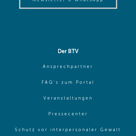
Der BTV
(opens in sa
Ansprechpartner
(opens in sa
FAQ's zum Portal
(opens in sam
Veranstaltungen
(opens in same
Pressecenter
(ope
Schutz vor interpersonaler Gewalt