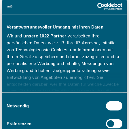
Verantwortungsvoller Umgang mit Ihren Daten
Wir und
unsere 1022 Partner
verarbeiten Ihre
persönlichen Daten, wie z. B. Ihre IP-Adresse, mithilfe
von Technologien wie Cookies, um Informationen auf
Ihrem Gerät zu speichern und darauf zuzugreifen und so
personalisierte Werbung und Inhalte, Messungen von
Werbung und Inhalten, Zielgruppenforschung sowie
"Die Kinder gehen mit einem
Entwicklung von Angeboten zu ermöglichen. Sie
breiten Grinsen nach Hause"
entscheiden darüber, wer Ihre Daten für welche Zwecke
nutzt. Sie können Ihre Einwilligung jederzeit über die
Cookie-Erklärung oder durch Klicken auf das Privacy
Einwilligungsauswahl
Wie ein Sichtungstag des Bayerischen Tennis-
Trigger Symbol ändern oder widerrufen
Notwendig
Verbandes aussieht, zeigt Katharina Raasch (BTV-
Koordinatorin Talentförderung Südbayern) am
Wenn Sie es erlauben, würden wir auch gerne:
Beispiel aus Augsburg im Juli 2026.
Präferenzen
Informationen über Ihre geografische Lage erfassen,