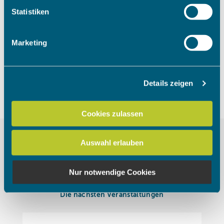
Um das Video anzuschauen, müssen
Ihr Gerät durch aktives Scannen nach bestimmten
Statistiken
die Marketing Cookies akzeptiert
Merkmalen (Fingerprinting) identifizieren
werden.
Erfahren Sie mehr darüber, wie Ihre persönlichen Daten
Marketing
verarbeitet werden, und legen Sie Ihre Präferenzen im
Abschnitt Einzelheiten
fest.
Cookies akzeptieren
Details zeigen
Wir verwenden Cookies, um Inhalte und Anzeigen zu
personalisieren, Funktionen für soziale Medien anbieten
zu können und die Zugriffe auf unsere Website zu
Cookies zulassen
analysieren. Außerdem geben wir Informationen zu Ihrer
Verwendung unserer Website an unsere Partner für
Auswahl erlauben
soziale Medien, Werbung und Analysen weiter. Unsere
Partner führen diese Informationen möglicherweise mit
weiteren Daten zusammen, die Sie ihnen bereitgestellt
Nur notwendige Cookies
haben oder die sie im Rahmen Ihrer Nutzung der Dienste
gesammelt haben.