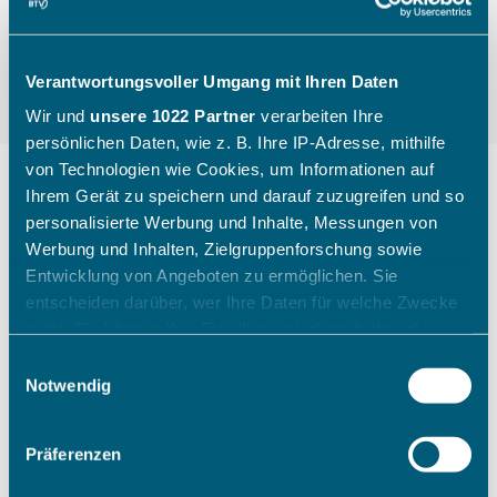
Verantwortungsvoller Umgang mit Ihren Daten
Wir und
unsere 1022 Partner
verarbeiten Ihre
persönlichen Daten, wie z. B. Ihre IP-Adresse, mithilfe
von Technologien wie Cookies, um Informationen auf
Ihrem Gerät zu speichern und darauf zuzugreifen und so
personalisierte Werbung und Inhalte, Messungen von
"Die Kinder gehen mit einem
Werbung und Inhalten, Zielgruppenforschung sowie
breiten Grinsen nach Hause"
Entwicklung von Angeboten zu ermöglichen. Sie
entscheiden darüber, wer Ihre Daten für welche Zwecke
nutzt. Sie können Ihre Einwilligung jederzeit über die
Wie ein Sichtungstag des Bayerischen Tennis-
Cookie-Erklärung oder durch Klicken auf das Privacy
Einwilligungsauswahl
Verbandes aussieht, zeigt Katharina Raasch (BTV-
Trigger Symbol ändern oder widerrufen
Notwendig
Koordinatorin Talentförderung Südbayern) am
Beispiel aus Augsburg im Juli 2026.
Wenn Sie es erlauben, würden wir auch gerne:
Präferenzen
Informationen über Ihre geografische Lage erfassen,
welche bis auf einige Meter genau sein können