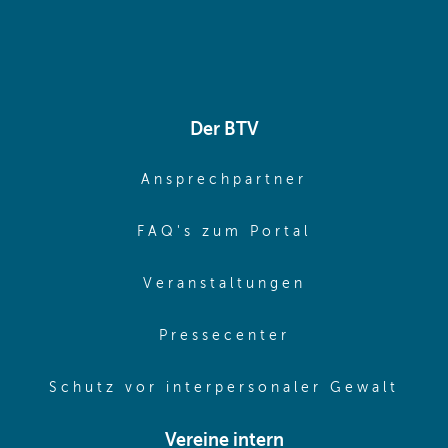
Der BTV
(opens in sa
Ansprechpartner
(opens in sa
FAQ's zum Portal
(opens in sam
Veranstaltungen
(opens in same
Pressecenter
(ope
Schutz vor interpersonaler Gewalt
Vereine intern