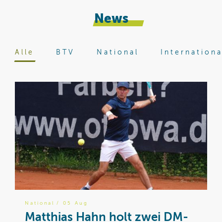
News
Alle
BTV
National
Internationa
National
/ 05 Aug
B
Matthias Hahn holt zwei DM-
W