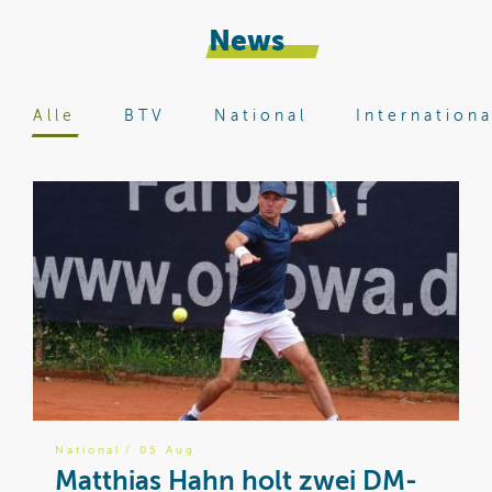
News
Alle
BTV
National
Internationa
National
/ 05 Aug
B
Matthias Hahn holt zwei DM-
W