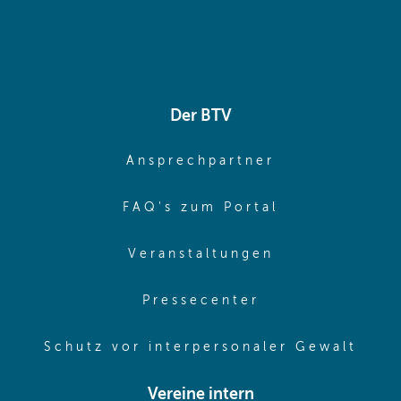
Der BTV
(opens in sa
Ansprechpartner
(opens in sa
FAQ's zum Portal
(opens in sam
Veranstaltungen
(opens in same
Pressecenter
(ope
Schutz vor interpersonaler Gewalt
Vereine intern