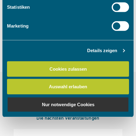
Um das Video anzuschauen, müssen
Ihr Gerät durch aktives Scannen nach bestimmten
Statistiken
die Marketing Cookies akzeptiert
Merkmalen (Fingerprinting) identifizieren
werden.
Erfahren Sie mehr darüber, wie Ihre persönlichen Daten
Marketing
verarbeitet werden, und legen Sie Ihre Präferenzen im
Abschnitt Einzelheiten
fest.
Cookies akzeptieren
Details zeigen
Wir verwenden Cookies, um Inhalte und Anzeigen zu
personalisieren, Funktionen für soziale Medien anbieten
zu können und die Zugriffe auf unsere Website zu
Cookies zulassen
analysieren. Außerdem geben wir Informationen zu Ihrer
Verwendung unserer Website an unsere Partner für
Auswahl erlauben
soziale Medien, Werbung und Analysen weiter. Unsere
Partner führen diese Informationen möglicherweise mit
weiteren Daten zusammen, die Sie ihnen bereitgestellt
Nur notwendige Cookies
haben oder die sie im Rahmen Ihrer Nutzung der Dienste
gesammelt haben.