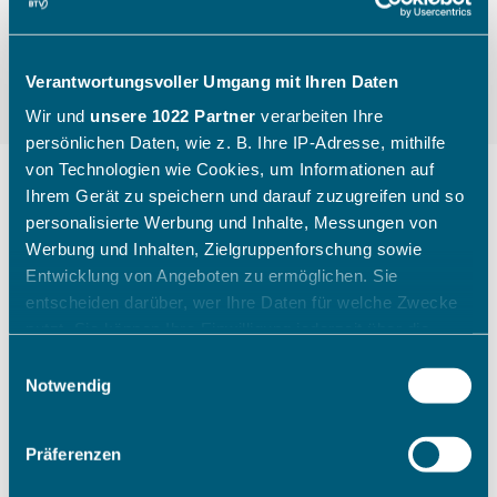
Verantwortungsvoller Umgang mit Ihren Daten
Wir und
unsere 1022 Partner
verarbeiten Ihre
persönlichen Daten, wie z. B. Ihre IP-Adresse, mithilfe
von Technologien wie Cookies, um Informationen auf
Ihrem Gerät zu speichern und darauf zuzugreifen und so
personalisierte Werbung und Inhalte, Messungen von
"Die Kinder gehen mit einem
Werbung und Inhalten, Zielgruppenforschung sowie
breiten Grinsen nach Hause"
Entwicklung von Angeboten zu ermöglichen. Sie
entscheiden darüber, wer Ihre Daten für welche Zwecke
nutzt. Sie können Ihre Einwilligung jederzeit über die
Wie ein Sichtungstag des Bayerischen Tennis-
Cookie-Erklärung oder durch Klicken auf das Privacy
Einwilligungsauswahl
Verbandes aussieht, zeigt Katharina Raasch (BTV-
Trigger Symbol ändern oder widerrufen
Notwendig
Koordinatorin Talentförderung Südbayern) am
Beispiel aus Augsburg im Juli 2026.
Wenn Sie es erlauben, würden wir auch gerne:
Präferenzen
Informationen über Ihre geografische Lage erfassen,
welche bis auf einige Meter genau sein können