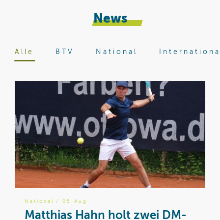
News
Alle
BTV
National
Internationa
National
/ 05 Aug
B
Matthias Hahn holt zwei DM-
W