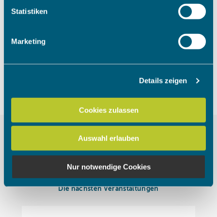
Um das Video anzuschauen, müssen
Ihr Gerät durch aktives Scannen nach bestimmten
Statistiken
die Marketing Cookies akzeptiert
Merkmalen (Fingerprinting) identifizieren
werden.
Erfahren Sie mehr darüber, wie Ihre persönlichen Daten
Marketing
verarbeitet werden, und legen Sie Ihre Präferenzen im
Abschnitt Einzelheiten
fest.
Cookies akzeptieren
Details zeigen
Wir verwenden Cookies, um Inhalte und Anzeigen zu
personalisieren, Funktionen für soziale Medien anbieten
zu können und die Zugriffe auf unsere Website zu
Cookies zulassen
analysieren. Außerdem geben wir Informationen zu Ihrer
Verwendung unserer Website an unsere Partner für
Auswahl erlauben
soziale Medien, Werbung und Analysen weiter. Unsere
Partner führen diese Informationen möglicherweise mit
weiteren Daten zusammen, die Sie ihnen bereitgestellt
Nur notwendige Cookies
haben oder die sie im Rahmen Ihrer Nutzung der Dienste
gesammelt haben.