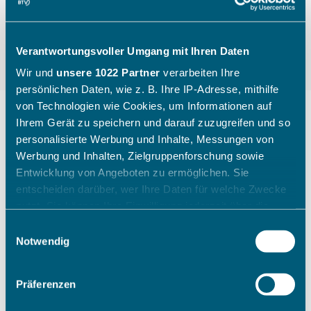
Verantwortungsvoller Umgang mit Ihren Daten
Wir und
unsere 1022 Partner
verarbeiten Ihre
persönlichen Daten, wie z. B. Ihre IP-Adresse, mithilfe
von Technologien wie Cookies, um Informationen auf
Ihrem Gerät zu speichern und darauf zuzugreifen und so
personalisierte Werbung und Inhalte, Messungen von
"Die Kinder gehen mit einem
Werbung und Inhalten, Zielgruppenforschung sowie
breiten Grinsen nach Hause"
Entwicklung von Angeboten zu ermöglichen. Sie
entscheiden darüber, wer Ihre Daten für welche Zwecke
nutzt. Sie können Ihre Einwilligung jederzeit über die
Wie ein Sichtungstag des Bayerischen Tennis-
Cookie-Erklärung oder durch Klicken auf das Privacy
Einwilligungsauswahl
Verbandes aussieht, zeigt Katharina Raasch (BTV-
Trigger Symbol ändern oder widerrufen
Notwendig
Koordinatorin Talentförderung Südbayern) am
Beispiel aus Augsburg im Juli 2026.
Wenn Sie es erlauben, würden wir auch gerne:
Präferenzen
Informationen über Ihre geografische Lage erfassen,
welche bis auf einige Meter genau sein können