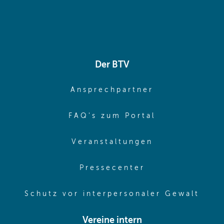
Der BTV
(opens in sa
Ansprechpartner
(opens in sa
FAQ's zum Portal
(opens in sam
Veranstaltungen
(opens in same
Pressecenter
(ope
Schutz vor interpersonaler Gewalt
Vereine intern