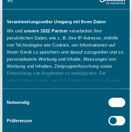
Verantwortungsvoller Umgang mit Ihren Daten
Wir und
unsere 1022 Partner
verarbeiten Ihre
persönlichen Daten, wie z. B. Ihre IP-Adresse, mithilfe
von Technologien wie Cookies, um Informationen auf
Ihrem Gerät zu speichern und darauf zuzugreifen und so
personalisierte Werbung und Inhalte, Messungen von
"Die Kinder gehen mit einem
Werbung und Inhalten, Zielgruppenforschung sowie
breiten Grinsen nach Hause"
Entwicklung von Angeboten zu ermöglichen. Sie
entscheiden darüber, wer Ihre Daten für welche Zwecke
nutzt. Sie können Ihre Einwilligung jederzeit über die
Wie ein Sichtungstag des Bayerischen Tennis-
Cookie-Erklärung oder durch Klicken auf das Privacy
Einwilligungsauswahl
Verbandes aussieht, zeigt Katharina Raasch (BTV-
Trigger Symbol ändern oder widerrufen
Notwendig
Koordinatorin Talentförderung Südbayern) am
Beispiel aus Augsburg im Juli 2026.
Wenn Sie es erlauben, würden wir auch gerne:
Präferenzen
Informationen über Ihre geografische Lage erfassen,
welche bis auf einige Meter genau sein können