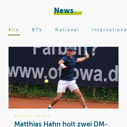
News
Alle
BTV
National
Internationa
National
/ 05 Aug
B
Matthias Hahn holt zwei DM-
W