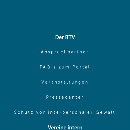
Der BTV
(opens in sa
Ansprechpartner
(opens in sa
FAQ's zum Portal
(opens in sam
Veranstaltungen
(opens in same
Pressecenter
(ope
Schutz vor interpersonaler Gewalt
Vereine intern