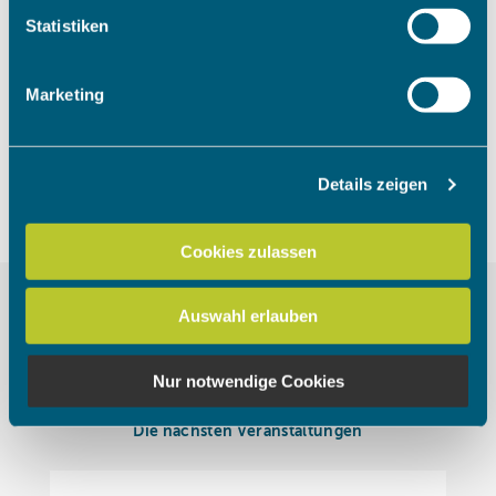
Um das Video anzuschauen, müssen
Ihr Gerät durch aktives Scannen nach bestimmten
Statistiken
die Marketing Cookies akzeptiert
Merkmalen (Fingerprinting) identifizieren
werden.
Erfahren Sie mehr darüber, wie Ihre persönlichen Daten
Marketing
verarbeitet werden, und legen Sie Ihre Präferenzen im
Abschnitt Einzelheiten
fest.
Cookies akzeptieren
Details zeigen
Wir verwenden Cookies, um Inhalte und Anzeigen zu
personalisieren, Funktionen für soziale Medien anbieten
zu können und die Zugriffe auf unsere Website zu
Cookies zulassen
analysieren. Außerdem geben wir Informationen zu Ihrer
Verwendung unserer Website an unsere Partner für
Auswahl erlauben
soziale Medien, Werbung und Analysen weiter. Unsere
Partner führen diese Informationen möglicherweise mit
weiteren Daten zusammen, die Sie ihnen bereitgestellt
Nur notwendige Cookies
haben oder die sie im Rahmen Ihrer Nutzung der Dienste
gesammelt haben.